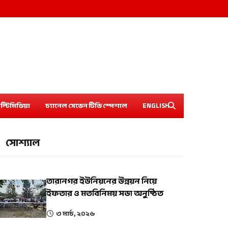
ল্টিমিডিয়া
চ্যানেল সেভেন টিভি স্পেশাল
ENGLISH
সোশ্যাল
তারানগর ইউনিয়নের উন্নয়ন নিয়ে
ইফতার ও মতবিনিময় সভা অনুষ্ঠিত
৩ মার্চ, ২০২৬