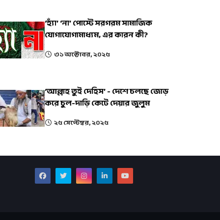
‘হ্যাঁ’ ‘না’ পোস্টে সরগরম সামাজিক
যোগাযোগামাধ্যম, এর কারন কী?
৩১ অক্টোবর, ২০২৫
‘আল্লাহ তুই দেহিস’ - দেশে চলছে জোড়
করে চুল-দাড়ি কেটে দেয়ার জুলুম
২৫ সেপ্টেম্বর, ২০২৫