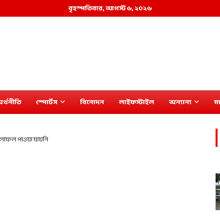
বৃহস্পতিবার, আগস্ট ৬, ২০২৬
র্থনীতি
স্পোর্টস
বিনোদন
লাইফস্টাইল
অন্যান্য
মা
াফল পাওয়া যায়নি