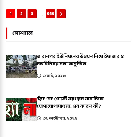
...
1
2
3
969
সোশ্যাল
তারানগর ইউনিয়নের উন্নয়ন নিয়ে ইফতার ও
মতবিনিময় সভা অনুষ্ঠিত
৩ মার্চ, ২০২৬
‘হ্যাঁ’ ‘না’ পোস্টে সরগরম সামাজিক
যোগাযোগামাধ্যম, এর কারন কী?
৩১ অক্টোবর, ২০২৫