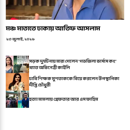
মঞ্চ মাতাতে ঢাকায় আতিফ আসলাম
২৩ জুলাই, ২০২৬
সড়ক দুর্ঘটনায় মারা গেলেন 'গডজিলা ভার্সাস কং'
খ্যাত অভিনেত্রী কাইলি
ঢাবি শিক্ষক মুশতাককে বিয়ে করলেন উপস্থাপিকা
দীপ্তি চৌধুরী
হত্যা মামলায় গ্রেফতার আর এস ফাহিম