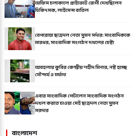
অফিস চলাকালে প্রাইভেটে রোগী দেখছিলেন
চিকিৎসক, লাইসেন্স বাতিল
বেপরোয়া ছাত্রদল নেতা সুমন সর্দার: সাংবাদিককে
মারধর, সাংবাদিক সংগঠন দখলের চেষ্টা
অবহলায় কুবির কেন্দ্রীয় শহীদ মিনার, নষ্ট হচ্ছে
সৌন্দর্য ও মর্যাদা
এবার সাংবাদিক পেটালেন সাংবাদিক সংগঠন
দখল করতে চাওয়া সেই ছাত্রদল নেতা সুমন
সরদার
বাংলাদেশ