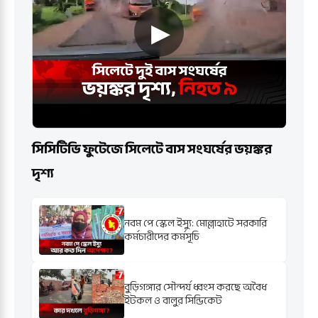
সিসিটিভি ফুটেজে সিলেটে বাস সংঘর্ষের ভয়ঙ্কর
দৃশ্য
নবম পে স্কেল ইস্যু: মোল্লাহাটে সরকারি
কর্মচারীদের কর্মসূচি
বুড়িগঙ্গার সৌন্দর্য ধ্বংস করছে অবৈধ
ইটকল ও বালুর সিন্ডিকেট