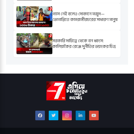
গ্যাস নেই বলেও দোকানে মজুদ—
ভোগান্তিতে কামরাঙ্গীরচরের সাধারণ মানুষ
সরকারি দায়িত্বে থেকে বন ধ্বংস:
কালিয়াকৈর রেঞ্জে দুর্নীতির ভয়ংকর চিত্র