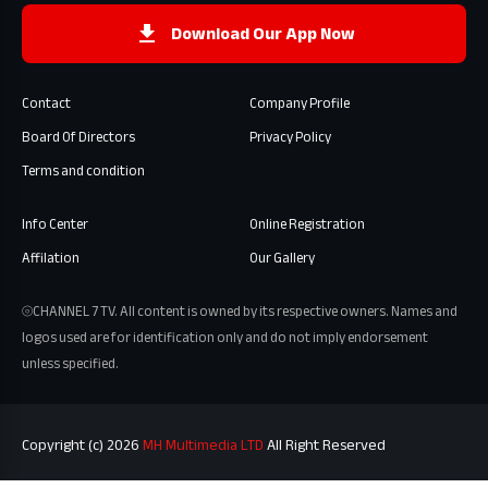
Download Our App Now
Contact
Company Profile
Board Of Directors
Privacy Policy
Terms and condition
Info Center
Online Registration
Affilation
Our Gallery
⦾CHANNEL 7 TV. All content is owned by its respective owners. Names and
logos used are for identification only and do not imply endorsement
unless specified.
Copyright (c) 2026
MH Multimedia LTD
All Right Reserved