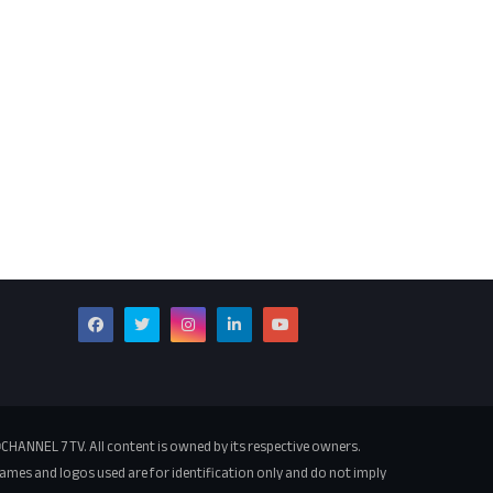
CHANNEL 7 TV. All content is owned by its respective owners.
ames and logos used are for identification only and do not imply