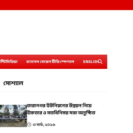
ল্টিমিডিয়া
চ্যানেল সেভেন টিভি স্পেশাল
ENGLISH
সোশ্যাল
তারানগর ইউনিয়নের উন্নয়ন নিয়ে
ইফতার ও মতবিনিময় সভা অনুষ্ঠিত
৩ মার্চ, ২০২৬