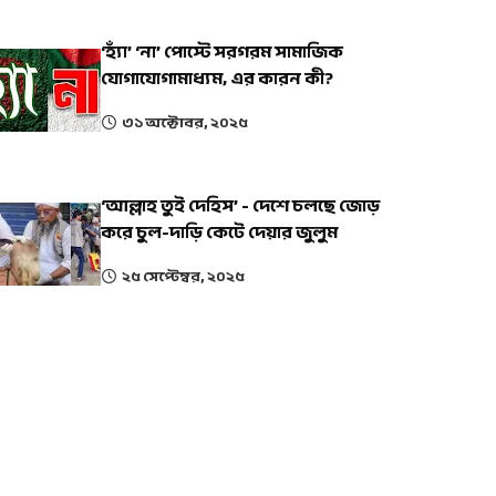
‘হ্যাঁ’ ‘না’ পোস্টে সরগরম সামাজিক
যোগাযোগামাধ্যম, এর কারন কী?
৩১ অক্টোবর, ২০২৫
‘আল্লাহ তুই দেহিস’ - দেশে চলছে জোড়
করে চুল-দাড়ি কেটে দেয়ার জুলুম
২৫ সেপ্টেম্বর, ২০২৫