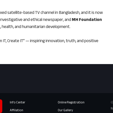
ixed satellite-based TV channel in Bangladesh, and it is now
 investigative and ethical newspaper, and
MH Foundation
ion, health, and humanitarian development.
 IT, Create IT” — inspiring innovation, truth, and positive
Info Center
Online Registration
⦾
N
Affilation
Our Gallery