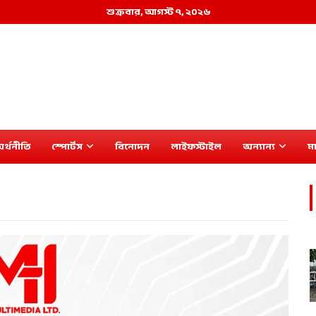
শুক্রবার, আগস্ট ৭, ২০২৬
র্থনীতি
স্পোর্টস
বিনোদন
লাইফস্টাইল
অন্যান্য
মা