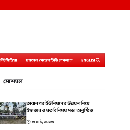
ল্টিমিডিয়া
চ্যানেল সেভেন টিভি স্পেশাল
ENGLISH
সোশ্যাল
তারানগর ইউনিয়নের উন্নয়ন নিয়ে
ইফতার ও মতবিনিময় সভা অনুষ্ঠিত
৩ মার্চ, ২০২৬