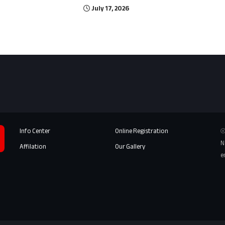
July 17, 2026
Info Center
Online Registration
⦾
N
Affilation
Our Gallery
e