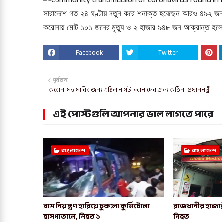
সারাদেশে গত ২৪ ঘণ্টায়
নতুন করে শনাক্ত হয়েছেন আরও ৪৯২ 
করোনায় মোট ১০১ জনের মৃত্যু ও ২ হাজার ৯৪৮ জন আক্রান্ত হ
Facebook
Twitter
পূর্বতন
করোনা মহামারির জন্য এপ্রিল মাসটা আমাদের জন্য কঠিন- প্রধানমন্ত্রী
এই পোস্টগুলি আপনার ভাল লাগতে পারে
বাংলাদেশ
বাংলাদেশ
বাস নিয়ন্ত্রণ হারিয়ে ঢুকলো কুর্মিটোলা
রাজধানীর হাজার
হাসপাতালে, নিহত ১
নিহত