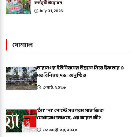
কর্মসূচী উদ্বোধন
July 01, 2026
সোশ্যাল
তারানগর ইউনিয়নের উন্নয়ন নিয়ে ইফতার ও
মতবিনিময় সভা অনুষ্ঠিত
৩ মার্চ, ২০২৬
‘হ্যাঁ’ ‘না’ পোস্টে সরগরম সামাজিক
যোগাযোগামাধ্যম, এর কারন কী?
৩১ অক্টোবর, ২০২৫