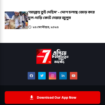
‘আল্লাহ তুই দেহিস’ - দেশে চলছে জোড় করে
চুল-দাড়ি কেটে দেয়ার জুলুম
২৫ সেপ্টেম্বর, ২০২৫
Download Our App Now