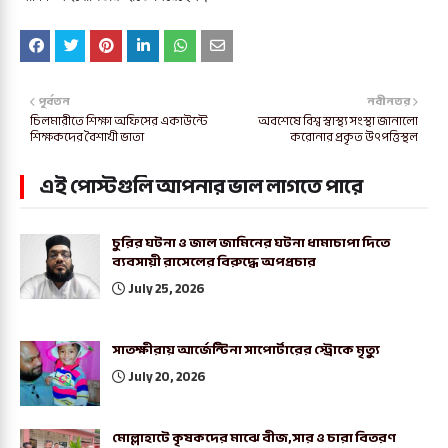
পূর্বতন
নবীনতর
চিলমারীতে শিক্ষা অফিসের একাউন্টে
অবশেষে বিশ্ব স্বাস্থ্য সংস্থা জানালো
শিক্ষকদের বৈশাখী ভাতা
করোনার প্রকৃত উৎপত্তিস্থল
এই পোস্টগুলি আপনার ভাল লাগতে পারে
চুরির ঘটনা ও জাল জামিনের ঘটনা ধামাচাপা দিতে
ব্যবসায়ী রাসেলের বিরুদ্ধে অপপ্রচার
July 25, 2026
সাতক্ষীরায় আর্জেন্টিনা সাপোর্টারের স্ট্রোকে মৃত্যু
July 20, 2026
মোল্লাহাটে কৃষকদের মাঝে বীজ,সার ও চারা বিতরণ