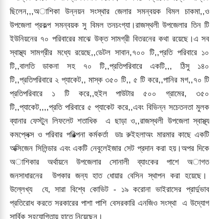
ছিলেন,,,অাশিকা উন্নয়ন সংস্থার জেলার সমন্বয়ক বিমল চাকমা,,ও
উপজেলা প্রকল্প সমন্বয়ক সু বিমল তনচংগ্যা।রাজস্থলী উপজেলার তিন টি
ইউনিয়নের ৭০ পরিবারের মাঝে উক্ত সামগ্রী বিতরনের কথা রয়েছে।এ সব
স্বাস্থ্য সামগ্রীর মধ্যে রয়েছে,,ডেটল সাবান,৭০০ টি,,প্রতি পরিবারে ১০
টি,,বালতি ডাকনা সহ ৭০ টি,,প্রতিপরিবারে একটি,,, ঠিসু ১৪০
টি,,প্রতিপরিবারে ২ প্যাকেট,, মাস্ক ৩৫০ টি,, ৫ টি করে,,পানির মগ,,৭০ টি
প্রতিপরিবারে ১ টি করে,,হুইল পাউটার ৫০০ গ্রামের, ৩৫০
টি,,প্যাকেট,,,,প্রতি পরিবারে ৫ প্যাকেট করে,,এবং বিভিন্ন সচেতনতা মুলক
ব্যানার ফেস্টুন লিফলেট শতাধিক এ ছাড়া ও,,রাজস্থলী উপজেলা স্বাস্থ্য
কমপ্লেক্স ও পরিবার পরিক্ল্পনা কর্মকর্তা ডাঃ রুইহলাঅং মারমার কাছে একটি
অক্সিজেন সিলিন্ডার এবং একটি নেবুলেইজার সেট প্রদান করা হয়।অপর দিকে
অাশিকার অর্থায়নে উপজেলার সোনালী ব্যাংকের পাশে অাগত
জনসাধারনের উপকার জন্য হাত ধোয়ার বেসিন স্থাপন করা হয়েছে।
উল্লেখ্য যে, সারা বিশ্বে কোভিট - ১৯ করোনা ভাইরাসের প্রার্দুভাব
প্রতিরোধ করতে সরকারের পাশা পাশি বেসরকারি এনজিও সংস্থা এ উদ্যােগ
সার্বিক সহযোগিতায় হাতে নিয়েছেন।