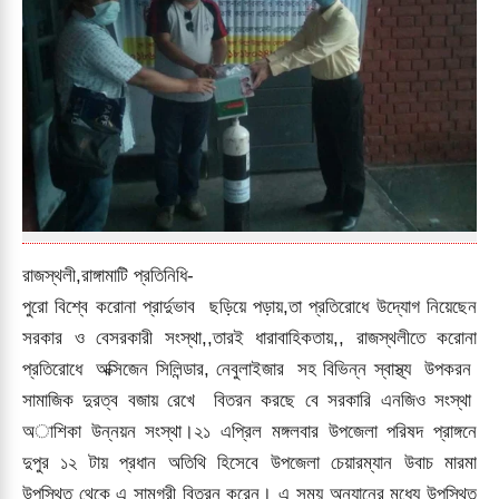
রাজস্থলী,রাঙ্গামাটি প্রতিনিধি-
পুরো বিশ্বে করোনা প্রার্দুভাব ছড়িয়ে পড়ায়,তা প্রতিরোধে উদ্যােগ নিয়েছেন
সরকার ও বেসরকারী সংস্থা,,তারই ধারাবাহিকতায়,, রাজস্থলীতে করোনা
প্রতিরোধে অক্সিজেন সিলিন্ডার, নেবুলাইজার সহ বিভিন্ন স্বাস্থ্য উপকরন
সামাজিক দুরত্ব বজায় রেখে বিতরন করছে বে সরকারি এনজিও সংস্থা
অাশিকা উন্নয়ন সংস্থা।২১ এপ্রিল মঙ্গলবার উপজেলা পরিষদ প্রাঙ্গনে
দুপুর ১২ টায় প্রধান অতিথি হিসেবে উপজেলা চেয়ারম্যান উবাচ মারমা
উপস্থিত থেকে এ সামগ্রী বিতরন করেন। এ সময় অন্যানের মধ্যে উপস্থিত