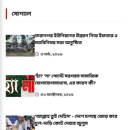
সোশ্যাল
তারানগর ইউনিয়নের উন্নয়ন নিয়ে ইফতার ও
মতবিনিময় সভা অনুষ্ঠিত
৩ মার্চ, ২০২৬
‘হ্যাঁ’ ‘না’ পোস্টে সরগরম সামাজিক
যোগাযোগামাধ্যম, এর কারন কী?
৩১ অক্টোবর, ২০২৫
‘আল্লাহ তুই দেহিস’ - দেশে চলছে জোড় করে
চুল-দাড়ি কেটে দেয়ার জুলুম