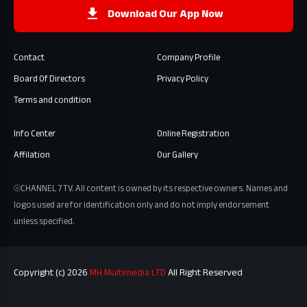
Download Our App Now
Contact
Company Profile
Board Of Directors
Privacy Policy
Terms and condition
Info Center
Online Registration
Affilation
Our Gallery
⦾CHANNEL 7 TV. All content is owned by its respective owners. Names and
logos used are for identification only and do not imply endorsement
unless specified.
Copyright (c) 2026
MH Multimedia LTD
All Right Reserved