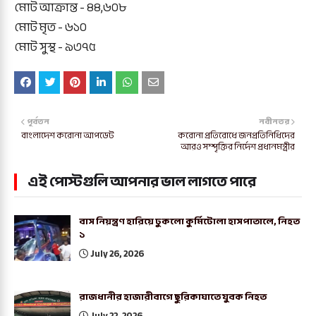
মোট আক্রান্ত - ৪৪,৬০৮
মোট মৃত - ৬১০
মোট সুস্থ - ৯৩৭৫
পূর্বতন
নবীনতর
বাংলাদেশ করোনা আপডেট
করোনা প্রতিরোধে জনপ্রতিনিধিদের
আরও সম্পৃক্তির নির্দেশ প্রধানমন্ত্রীর
এই পোস্টগুলি আপনার ভাল লাগতে পারে
বাস নিয়ন্ত্রণ হারিয়ে ঢুকলো কুর্মিটোলা হাসপাতালে, নিহত
১
July 26, 2026
রাজধানীর হাজারীবাগে ছুরিকাঘাতে যুবক নিহত