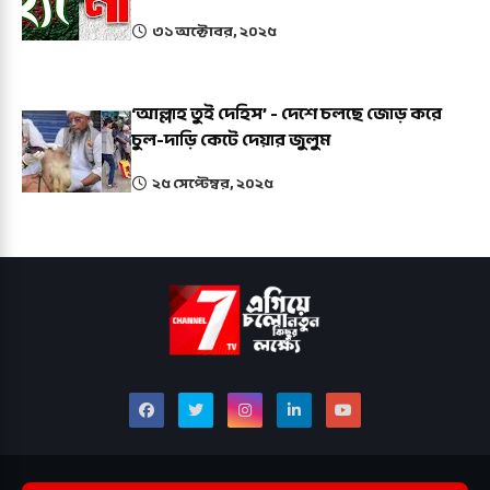
৩১ অক্টোবর, ২০২৫
‘আল্লাহ তুই দেহিস’ - দেশে চলছে জোড় করে
চুল-দাড়ি কেটে দেয়ার জুলুম
২৫ সেপ্টেম্বর, ২০২৫