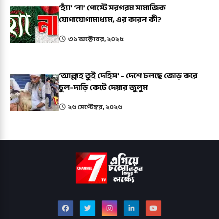
‘হ্যাঁ’ ‘না’ পোস্টে সরগরম সামাজিক
যোগাযোগামাধ্যম, এর কারন কী?
৩১ অক্টোবর, ২০২৫
‘আল্লাহ তুই দেহিস’ - দেশে চলছে জোড় করে
চুল-দাড়ি কেটে দেয়ার জুলুম
২৫ সেপ্টেম্বর, ২০২৫