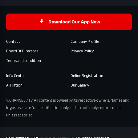
Download Our App Now
Contact
Company Profile
Board Of Directors
Privacy Policy
Terms and condition
Info Center
Online Registration
Affilation
Our Gallery
⦾CHANNEL 7 TV. All content is owned by its respective owners. Names and
logos used are for identification only and do not imply endorsement
unless specified.