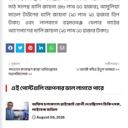
মাঠ সংলগ্ন খালি জায়গা (৪৮ লাখ ৫০ হাজার), আমুলিয়া
মডেল টাউনের খালি জায়গা (২০ লাখ ২৫ হাজার তিন
টাকা) এবং লালবাগে রহমতগঞ্জ খেলার মাঠের
আশেপাশের খালি জায়গা (২৫ লাখ ১০ হাজার টাকা)।
পূর্বতন
নবীনতর
পদত্যাগ করেছেন স্বাস্থ্য অধিদপ্তরের
১ আগষ্ট পবিত্র ইদুল আজহা >>
মহাপরিচালক >>
এই পোস্টগুলি আপনার ভাল লাগতে পারে
অফিস চলাকালে প্রাইভেটে রোগী দেখছিলেন চিকিৎসক,
লাইসেন্স বাতিল
August 06, 2026