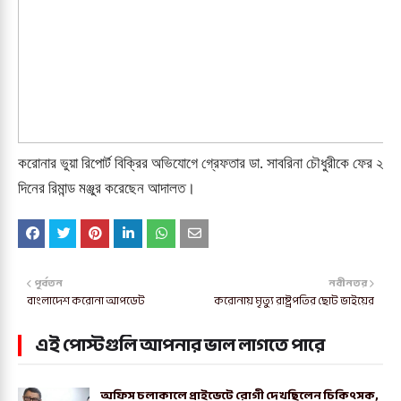
করোনার ভুয়া রিপোর্ট বিক্রির অভিযোগে গ্রেফতার ডা. সাবরিনা চৌধুরীকে ফের ২
দিনের রিমান্ড মঞ্জুর করেছেন আদালত।
পূর্বতন
নবীনতর
বাংলাদেশ করোনা আপডেট
করোনায় মৃত্যু রাষ্ট্রপতির ছোট ভাইয়ের
এই পোস্টগুলি আপনার ভাল লাগতে পারে
অফিস চলাকালে প্রাইভেটে রোগী দেখছিলেন চিকিৎসক,