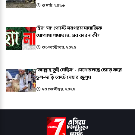
৩ মার্চ, ২০২৬
‘হ্যাঁ’ ‘না’ পোস্টে সরগরম সামাজিক
যোগাযোগামাধ্যম, এর কারন কী?
৩১ অক্টোবর, ২০২৫
‘আল্লাহ তুই দেহিস’ - দেশে চলছে জোড় করে
চুল-দাড়ি কেটে দেয়ার জুলুম
২৫ সেপ্টেম্বর, ২০২৫