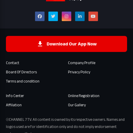
Download Our App Now
Contact
Company Profile
Board Of Directors
Privacy Policy
Terms and condition
Info Center
Online Registration
Affilation
Our Gallery
⦾CHANNEL 7 TV. All content is owned by its respective owners. Names and
logos used are for identification only and do not imply endorsement