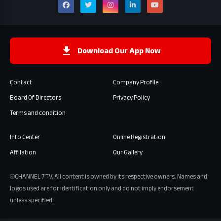
Download Our App Now
Contact
Company Profile
Board Of Directors
Privacy Policy
Terms and condition
Info Center
Online Registration
Affilation
Our Gallery
⦾CHANNEL 7 TV. All content is owned by its respective owners. Names and
logos used are for identification only and do not imply endorsement
unless specified.