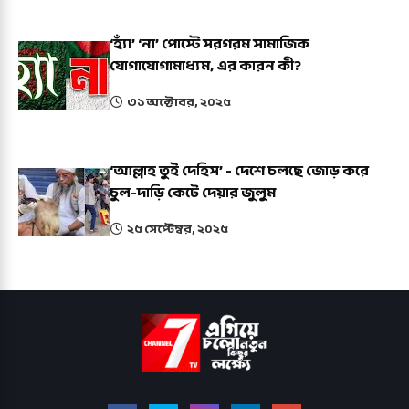
‘হ্যাঁ’ ‘না’ পোস্টে সরগরম সামাজিক
যোগাযোগামাধ্যম, এর কারন কী?
৩১ অক্টোবর, ২০২৫
‘আল্লাহ তুই দেহিস’ - দেশে চলছে জোড় করে
চুল-দাড়ি কেটে দেয়ার জুলুম
২৫ সেপ্টেম্বর, ২০২৫