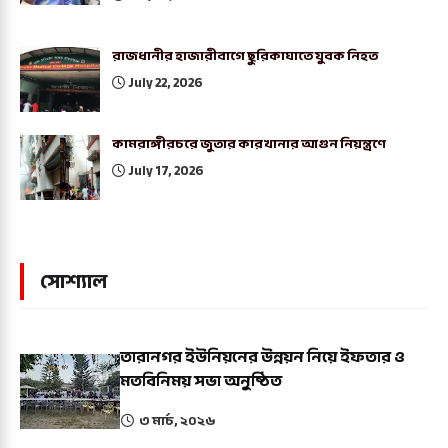
রাজধানীর হাজারীবাগে ছুরিকাঘাতে যুবক নিহত
July 22, 2026
কামরাঙ্গীরচরে জুতার কারখানার আগুন নিয়ন্ত্রণে
July 17, 2026
সোশ্যাল
তারানগর ইউনিয়নের উন্নয়ন নিয়ে ইফতার ও
মতবিনিময় সভা অনুষ্ঠিত
৩ মার্চ, ২০২৬