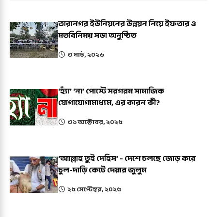
তারানগর ইউনিয়নের উন্নয়ন নিয়ে ইফতার ও
মতবিনিময় সভা অনুষ্ঠিত
৩ মার্চ, ২০২৬
‘হ্যাঁ’ ‘না’ পোস্টে সরগরম সামাজিক
যোগাযোগামাধ্যম, এর কারন কী?
৩১ অক্টোবর, ২০২৫
‘আল্লাহ তুই দেহিস’ - দেশে চলছে জোড় করে
চুল-দাড়ি কেটে দেয়ার জুলুম
২৫ সেপ্টেম্বর, ২০২৫