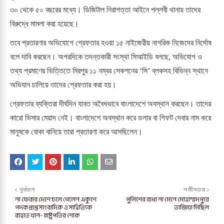
৩০ থেকে ৫০ বছরের মধ্যে। ডিজিটাল নিরাপত্তা আইনে পল্লবী থানায় তাদের
বিরুদ্ধে মামলা করা হয়েছে।
তবে প্রতারণার অভিযোগে গ্রেফতার হওয়া ১৫ নাইজেরীয় নাগরিক নিজেদের নির্দোষ
বলে দাবি করছেন। অপরদিকে তদন্তকারী সংস্থা সিআইডি বলছে, অভিযোগ ও
তথ্য প্রমাণের ভিত্তিতে মিরপুর ১১ নম্বর সেকশনের ‘সি’ ব্লকসহ বিভিন্ন স্থানে
অভিযান চালিয়ে তাদের গ্রেফতার করা হয়।
গ্রেফতার ব্যক্তিরা দীর্ঘদিন যাবত অবৈধভাবে বাংলাদেশে অবস্থান করছেন। তাদের
কারো ভিসার মেয়াদ নেই। বাংলাদেশে অবস্থান করে ডলার বা গিফট দেবার নাম করে
মানুষকে বোকা বানিয়ে তারা প্রতারণা করে আসছিলেন।
পূর্বতন
নবীনতর
না ফেরার দেশে চলে গেলেন একুশে
পুলিশের বাধা না মেনে মোহাম্মদপুরে
পদকপ্রাপ্ত সাংবাদিক ও সাহিত্যিক
তাজিয়া মিছিল
রাহাত খান- রাষ্ট্রপতির শোক