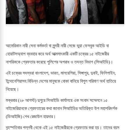
আমেরিকান নারী সেনা কর্মকর্তা বা সুন্দরী নারী সেজে ভুয়া ফেসবুক আইডি বা
হোয়াটসঅ্যাপ ব্যবহার করে অর্থ আত্মসাৎকারী একটি চক্রের ১৫ নাইজেরীয়
নাগরিককে গ্রেফতার করেছে পুলিশের অপরাধ ও তদন্ত বিভাগ (সিআইডি)।
এই চক্রের সদস্যরা বাংলাদেশ, ভারত, মালয়েশিয়া, সিঙ্গাপুর, দুবাই, ফিলিপাইন,
ইন্দোনেশিয়াসহ বিভিন্ন দেশের মানুষকে বোকা বানিয়ে বিপুল পরিমাণ অর্থ হাতিয়ে
নিয়েছে।
শুক্রবার (২৮ আগস্ট) দুপুরে সিআইডি কার্যালয়ে এক সংবাদ সম্মেলনে ১৫
নাইজেরিয়ানকে গ্রেফতারের কথা জানান সিআইডির অতিরিক্ত উপ মহাপরিদর্শক
(ডিআইজি) শেখ রেজাউল হায়দার।
বৃহস্পতিবার পল্লবী থেকে এই ১৫ নাইজেরীয়কে গ্রেফতার করা হয়। তাদের বয়স