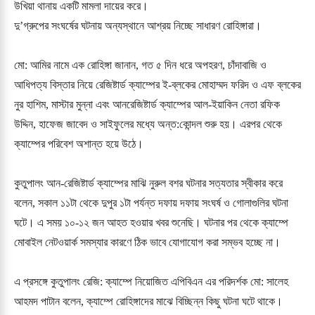
উখিয়া থানায় একটি মামলা দায়ের করে।

দু’গ্রুপের সংঘর্ষের ঘটনায় অন্যস্থানে আশ্রয় নিচ্ছে সাধারণ রোহিঙ্গারা।

মো: আমির নামে এক রোহিঙ্গা জানান, গত ৫ দিন ধরে অপহরণ, চাঁদাবাজি ও 
আধিপত্য বিস্তার নিয়ে রেজিষ্টার্ড ক্যাম্পের ই-ব্লকের মোহাম্মদ ফরিদ ও এফ ব্লকের 
নুর হাশিম, মাস্টার মুন্না এবং আনরেজিষ্টার্ড ক্যাম্পের আল-ইয়াকিন নেতা রফিক 
উদ্দিন, হাফেজ জাবেদ ও সাইফুলের মধ্যে অন্ত:কোন্দল শুরু হয়। এরপর থেকে 
ক্যাম্পের পরিবেশ অশান্ত হয়ে উঠে।

কুতুপালং আন-রেজিষ্টার্ড ক্যাম্পের মাঝি নুরুল বশর ঘটনার সত্যতার স্বীকার করে 
বলেন, সকাল ১১টা থেকে দুপুর ১টা পর্যন্ত দফায় দফায় সংঘর্ষ ও গোলাগুলির ঘটনা 
ঘটে। এ সময় ১০-১২ জন আহত হওয়ার খবর শুনেছি। ঘটনার পর থেকে ক্যাম্পে 
মোবাইল নেটওয়ার্ক সমস্যার কারণে ঠিক ভাবে যোগাযোগ করা সম্ভব হচ্ছে না।

এ প্রসঙ্গে কুতুপালং রেজি: ক্যাম্পে নিয়োজিত এপিবিএন এর পরিদর্শক মো: সালেহ 
আহমদ পাটান বলেন, ক্যাম্পে রোহিঙ্গাদের মাঝে বিচ্ছিন্ন কিছু ঘটনা ঘটে থাকে। 