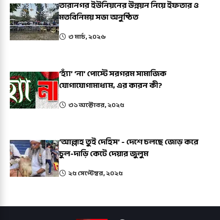
তারানগর ইউনিয়নের উন্নয়ন নিয়ে ইফতার ও
মতবিনিময় সভা অনুষ্ঠিত
৩ মার্চ, ২০২৬
‘হ্যাঁ’ ‘না’ পোস্টে সরগরম সামাজিক
যোগাযোগামাধ্যম, এর কারন কী?
৩১ অক্টোবর, ২০২৫
‘আল্লাহ তুই দেহিস’ - দেশে চলছে জোড় করে
চুল-দাড়ি কেটে দেয়ার জুলুম
২৫ সেপ্টেম্বর, ২০২৫