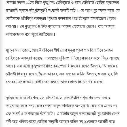
রোববার সকাল ১১টার দিকে কুতুপালং রেজিষ্ট্রার্ড ও আন-রেজিষ্টার্ড রোহিঙ্গা ক্যাম্পের 
মাঝামাঝি স্থানে দুই ঘন্টাব্যাপী সংঘর্ষের ঘটনাটি ঘটে। এর আগে নুর আলম নামে এক 
রোহিঙ্গাকে গুলিবিদ্ধ অবস্থায় প্রথমে কক্সবাজার পরে চট্টগ্রাম হাসপাতালে প্রেরণ 
করা হয়। সে কুতুপালং টু-ইস্ট ক্যাম্পের আহমদ হোসেনের ছেলে। তার অবস্থা 
আশংকাজনক বলে সূত্র জানিয়েছে।

সূত্রে জানা গেছে, আল ইয়াকিনের শীর্ষ নেতা মুন্না গ্রুপ গত তিন দিনে ১০জন 
রোহিঙ্গাকে অপহরণ করেছে। তৎমধ্যে মুক্তিপণ দিয়ে রোববার সকালে ফিরে এসেছে 
৬জন। এরা হলো কুতুপালং রেজি: ক্যাম্পের বি ব্লকের রহমত উল্লাহ, ডি ব্লকের 
মৌলভী জিয়াবুর রহমান, ছৈয়দ আকবর, এফ ব্লকের আনিস উল্লাহ ও এজাহার, জি 
ব্লকের মো: জসিম। বাকী ৪জন এখনো তাদের হাতে জিম্মিদশায় রয়েছে।

সূত্রে আরো জানা গেছে ২৬ আগস্ট রাতে আল-ইয়াকিন গ্রুপের নেতা নেছার 
আহমদের ছেলে সদ্য জেল ফেরত আবুল কালামকে অপহরণের জের ধরে একের পর 
এক সংঘর্ষ ও অপহরণের ঘটনা ঘটে। এ ঘটনায় আবুল কালামের স্ত্রী নুর জাহান বেগম 
বাদী হয়ে শনিবার রাতে রোহিঙ্গা সন্ত্রাসী আবদুল হামিদ সহ ১১জনকে আসামী করে 