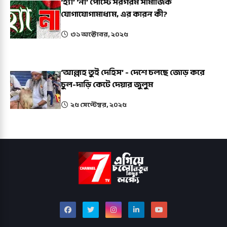
‘হ্যাঁ’ ‘না’ পোস্টে সরগরম সামাজিক
যোগাযোগামাধ্যম, এর কারন কী?
৩১ অক্টোবর, ২০২৫
‘আল্লাহ তুই দেহিস’ - দেশে চলছে জোড় করে
চুল-দাড়ি কেটে দেয়ার জুলুম
২৫ সেপ্টেম্বর, ২০২৫