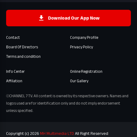
Download Our App Now
Contact
Company Profile
Board Of Directors
Privacy Policy
Terms and condition
Info Center
Online Registration
Affilation
Our Gallery
⦾CHANNEL 7 TV. All content is owned by its respective owners. Names and
logos used are for identification only and do not imply endorsement
unless specified.
Copyright (c) 2026
MH Multimedia LTD
All Right Reserved