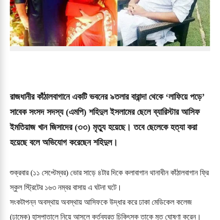
রাজধানীর কাঁঠালবাগানে একটি ভবনের ৯তলার বারান্দা থেকে ‘লাফিয়ে পড়ে’
সাবেক সংসদ সদস্য (এমপি) শহিদুল ইসলামের ছেলে ব্যারিস্টার আসিফ
ইমতিয়াজ খান জিসাদের (৩৩) মৃত্যু হয়েছে। তবে ছেলেকে হত্যা করা
হয়েছে বলে অভিযোগ করেছেন শহিদুল।
শুক্রবার (১১ সেপ্টেম্বর) ভোর সাড়ে ৪টার দিকে কলাবাগান থানাধীন কাঁঠালবাগান ফ্রি
স্কুল স্ট্রিটের ১৬৩ নম্বর বাসায় এ ঘটনা ঘটে।
সংকটাপন্ন অবস্থায় অবস্থায় আসিফকে উদ্ধার করে ঢাকা মেডিকেল কলেজ
(ঢামেক) হাসপাতালে নিয়ে আসলে কর্তব্যরত চিকিৎসক তাকে মৃত ঘোষণা করেন।