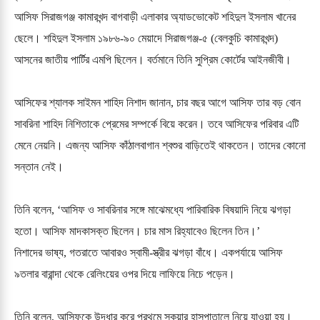
আসিফ সিরাজগঞ্জ কামারখন্দ বাগবাড়ী এলাকার অ্যাডভোকেট শহিদুল ইসলাম খানের
ছেলে। শহিদুল ইসলাম ১৯৮৬-৯০ মেয়াদে সিরাজগঞ্জ-৫ (বেলকুচি কামারখন্দ)
আসনের জাতীয় পার্টির এমপি ছিলেন। বর্তমানে তিনি সুপ্রিম কোর্টের আইনজীবী।
আসিফের শ্যালক সাইমন শাহিদ নিশাদ জানান, চার বছর আগে আসিফ তার বড় বোন
সাবরিনা শাহিদ নিশিতাকে প্রেমের সম্পর্কে বিয়ে করেন। তবে আসিফের পরিবার এটি
মেনে নেয়নি। এজন্য আসিফ কাঁঠালবাগান শ্বশুর বাড়িতেই থাকতেন। তাদের কোনো
সন্তান নেই।
তিনি বলেন, ‘আসিফ ও সাবরিনার সঙ্গে মাঝেমধ্যে পারিবারিক বিষয়াদি নিয়ে ঝগড়া
হতো। আসিফ মাদকাসক্ত ছিলেন। চার মাস রিহ্যাবেও ছিলেন তিন।’
নিশাদের ভাষ্য, গতরাতে আবারও স্বামী-স্ত্রীর ঝগড়া বাঁধে। একপর্যায়ে আসিফ
৯তলার বারান্দা থেকে রেলিংয়ের ওপর দিয়ে লাফিয়ে নিচে পড়েন।
তিনি বলেন, আসিফকে উদ্ধার করে প্রথমে স্কয়ার হাসপাতালে নিয়ে যাওয়া হয়।