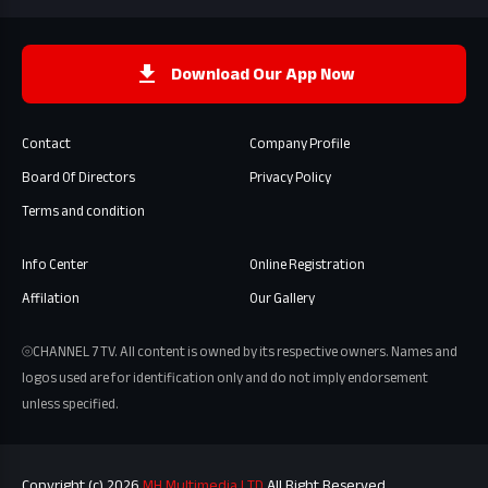
Download Our App Now
Contact
Company Profile
Board Of Directors
Privacy Policy
Terms and condition
Info Center
Online Registration
Affilation
Our Gallery
⦾CHANNEL 7 TV. All content is owned by its respective owners. Names and
logos used are for identification only and do not imply endorsement
unless specified.
Copyright (c) 2026
MH Multimedia LTD
All Right Reserved