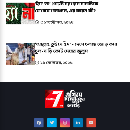
‘হ্যাঁ’ ‘না’ পোস্টে সরগরম সামাজিক
যোগাযোগামাধ্যম, এর কারন কী?
৩১ অক্টোবর, ২০২৫
‘আল্লাহ তুই দেহিস’ - দেশে চলছে জোড় করে
চুল-দাড়ি কেটে দেয়ার জুলুম
২৫ সেপ্টেম্বর, ২০২৫