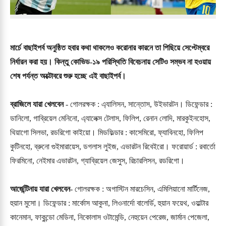
মার্চে
বাছাইপর্ব অনুষ্ঠিত হবার কথা থাকলেও করোনার কারনে তা পিছিয়ে সেপ্টেম্বরে
নির্ধারন করা হয়। কিন্তু কোভিড-১৯ পরিস্থিতি বিবেচনায় সেটিও সম্ভব না হওয়ায়
শেষ পর্যন্ত অক্টোবরে শুরু হচ্ছে এই বাছাইপর্ব।
ব্রাজিলে যারা খেলবেন
- গোলরক্ষক : এ্যালিসন, সান্তোস, উইভারটন। ডিফেন্ডার :
ডানিলো, গাব্রিয়েল মেনিনো, এ্যালেক্স টেলাস, ফিলিপ, রেনান লোদি, মারকুইনহোস,
থিয়াগো সিলভা, রডরিগো কাইয়ো। মিডফিল্ডার : কাসেমিরো, ফ্যাবিনহো, ফিলিপ
কুটিনহো, ব্রুনো গুইমারায়েস, ডগলাস লুইজ, এভারটন রিবেইরো। ফরোয়ার্ড : রবার্তো
ফিরমিনো, নেইমার এভারটন, গ্যাব্রিয়েল জেসুস, রিচারলিসন, রডরিগো।
আর্জেন্টিনায় যারা খেলবেন
-
গোলরক্ষক : অগাস্টিন মারচেসিন, এমিলিয়ানো মার্টিনেজ,
হুয়ান মুসো। ডিফেন্ডার : মার্কোস আকুনা, লিওনার্দো বালের্ডি, হুয়ান ফয়েথ, ওয়াল্টার
কানেমান, ফাকুন্ডো মেডিনা, নিকোলাস ওটামেন্ডি, নেহুয়েন পেরেজ, জার্মান পেজেলা,