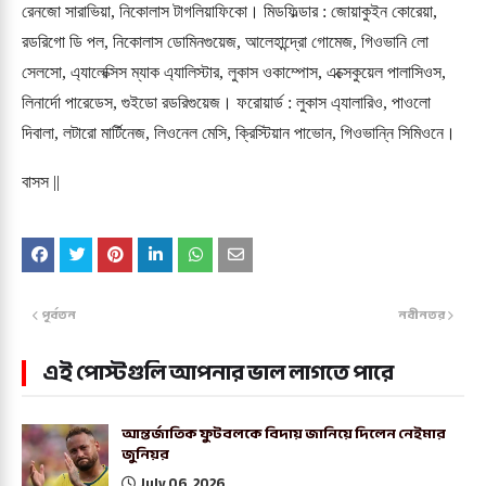
রেনজো সারাভিয়া, নিকোলাস টাগলিয়াফিকো। মিডফিল্ডার : জোয়াকুইন কোরেয়া,
রডরিগো ডি পল, নিকোলাস ডোমিনগুয়েজ, আলেহান্দ্রো গোমেজ, গিওভানি লো
সেলসো, এ্যালেক্সিস ম্যাক এ্যালিস্টার, লুকাস ওকাম্পোস, এক্সেকুয়েল পালাসিওস,
লিনার্দো পারেডেস, গুইডো রডরিগুয়েজ। ফরোয়ার্ড : লুকাস এ্যালারিও, পাওলো
দিবালা, লটারো মার্টিনেজ, লিওনেল মেসি, ক্রিস্টিয়ান পাভোন, গিওভান্নি সিমিওনে।
বাসস ||
পূর্বতন
নবীনতর
এই পোস্টগুলি আপনার ভাল লাগতে পারে
আন্তর্জাতিক ফুটবলকে বিদায় জানিয়ে দিলেন নেইমার
জুনিয়র
July 06, 2026