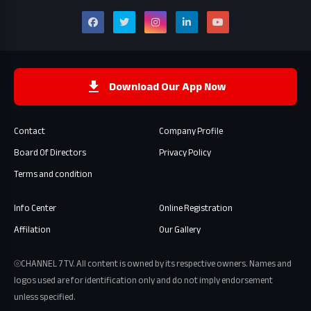
Download Our App Now
Contact
Company Profile
Board Of Directors
Privacy Policy
Terms and condition
Info Center
Online Registration
Affilation
Our Gallery
⦾CHANNEL 7 TV. All content is owned by its respective owners. Names and
logos used are for identification only and do not imply endorsement
unless specified.