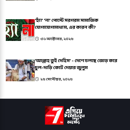
‘হ্যাঁ’ ‘না’ পোস্টে সরগরম সামাজিক
যোগাযোগামাধ্যম, এর কারন কী?
৩১ অক্টোবর, ২০২৫
‘আল্লাহ তুই দেহিস’ - দেশে চলছে জোড় করে
চুল-দাড়ি কেটে দেয়ার জুলুম
২৫ সেপ্টেম্বর, ২০২৫