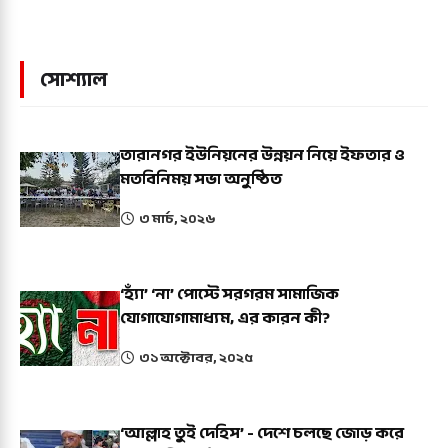
সোশ্যাল
তারানগর ইউনিয়নের উন্নয়ন নিয়ে ইফতার ও
মতবিনিময় সভা অনুষ্ঠিত
৩ মার্চ, ২০২৬
‘হ্যাঁ’ ‘না’ পোস্টে সরগরম সামাজিক
যোগাযোগামাধ্যম, এর কারন কী?
৩১ অক্টোবর, ২০২৫
‘আল্লাহ তুই দেহিস’ - দেশে চলছে জোড় করে