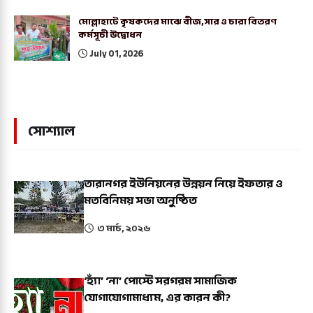
মোল্লাহাটে কৃষকদের মাঝে বীজ,সার ও চারা বিতরণ
কর্মসূচী উদ্বোধন
July 01, 2026
সোশ্যাল
তারানগর ইউনিয়নের উন্নয়ন নিয়ে ইফতার ও
মতবিনিময় সভা অনুষ্ঠিত
৩ মার্চ, ২০২৬
‘হ্যাঁ’ ‘না’ পোস্টে সরগরম সামাজিক
যোগাযোগামাধ্যম, এর কারন কী?