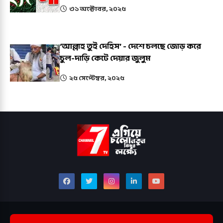
৩১ অক্টোবর, ২০২৫
‘আল্লাহ তুই দেহিস’ - দেশে চলছে জোড় করে
চুল-দাড়ি কেটে দেয়ার জুলুম
২৫ সেপ্টেম্বর, ২০২৫