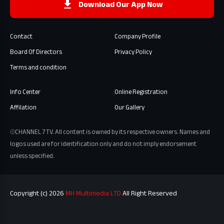
Download Our App Now
Contact
Company Profile
Board Of Directors
Privacy Policy
Terms and condition
Info Center
Online Registration
Affilation
Our Gallery
⦾CHANNEL 7 TV. All content is owned by its respective owners. Names and
logos used are for identification only and do not imply endorsement
unless specified.
Copyright (c) 2026
MH Multimedia LTD
All Right Reserved