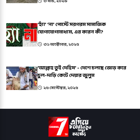
৩ মার্চ, ২০২৬
‘হ্যাঁ’ ‘না’ পোস্টে সরগরম সামাজিক
যোগাযোগামাধ্যম, এর কারন কী?
৩১ অক্টোবর, ২০২৫
‘আল্লাহ তুই দেহিস’ - দেশে চলছে জোড় করে
চুল-দাড়ি কেটে দেয়ার জুলুম
২৫ সেপ্টেম্বর, ২০২৫