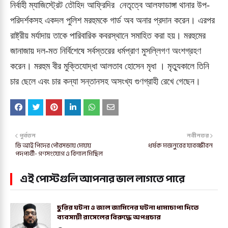
নির্বাহী ম্যাজিস্ট্রেট তৌহিদ আফ্রিদির নেতৃত্বে আলফাডাঙ্গা
থানার উপ-
পরিদর্শকসহ একদল পুলিশ মরহুমকে গার্ড অব
অনার প্রদান করেন।
এরপর
রাষ্ট্রীয় মর্যাদায় তাকে পারিবারিক কবরস্থানে
সমাহিত করা হয়। মরহুমের
জানাজায় দল-মত নির্বিশেষে
সর্বস্তরের ধর্মপ্রাণ মুসল্লিগণ অংশগ্রহণ
করেন। মরহুম বীর
মুক্তিযােদ্ধা আলতাব হোসেন মৃধা ।
মৃত্যুকালে তিনি
চার ছেলে এবং চার
কন্যা সন্তানসহ অসংখ্য গুণগ্রাহী রেখে গেছেন।
পূর্বতন
নবীনতর
ভি আই পিদের পৌরসভায় মেয়য়
ধর্ষক মজনুরের যাবজ্জীবন
পদপার্থী- গণসংযোগ ও বিশাল মিছিল
এই পোস্টগুলি আপনার ভাল লাগতে পারে
চুরির ঘটনা ও জাল জামিনের ঘটনা ধামাচাপা দিতে
ব্যবসায়ী রাসেলের বিরুদ্ধে অপপ্রচার