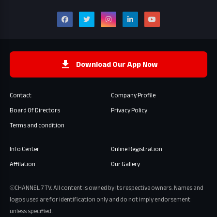
Download Our App Now
Contact
Company Profile
Board Of Directors
Privacy Policy
Terms and condition
Info Center
Online Registration
Affilation
Our Gallery
⦾CHANNEL 7 TV. All content is owned by its respective owners. Names and
logos used are for identification only and do not imply endorsement
unless specified.