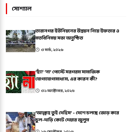
সোশ্যাল
তারানগর ইউনিয়নের উন্নয়ন নিয়ে ইফতার ও
মতবিনিময় সভা অনুষ্ঠিত
৩ মার্চ, ২০২৬
‘হ্যাঁ’ ‘না’ পোস্টে সরগরম সামাজিক
যোগাযোগামাধ্যম, এর কারন কী?
৩১ অক্টোবর, ২০২৫
‘আল্লাহ তুই দেহিস’ - দেশে চলছে জোড় করে
চুল-দাড়ি কেটে দেয়ার জুলুম
২৫ সেপ্টেম্বর, ২০২৫