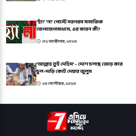
‘হ্যাঁ’ ‘না’ পোস্টে সরগরম সামাজিক
যোগাযোগামাধ্যম, এর কারন কী?
৩১ অক্টোবর, ২০২৫
‘আল্লাহ তুই দেহিস’ - দেশে চলছে জোড় করে
চুল-দাড়ি কেটে দেয়ার জুলুম
২৫ সেপ্টেম্বর, ২০২৫