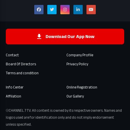
Download Our App Now
Contact
Company Profile
Board Of Directors
Privacy Policy
Terms and condition
Info Center
Online Registration
Affilation
Our Gallery
⦾CHANNEL 7 TV. All content is owned by its respective owners. Names and
logos used are for identification only and do not imply endorsement
unless specified.