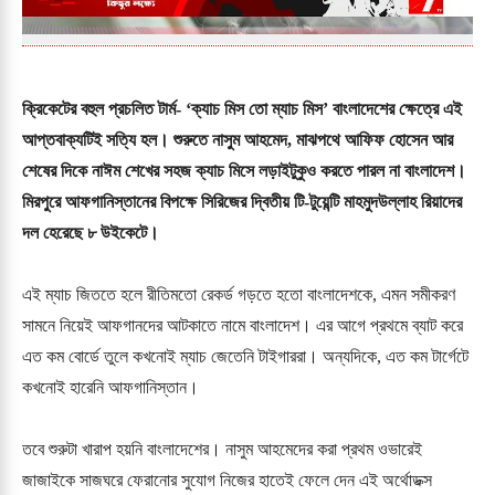
ক্রিকেটের বহুল প্রচলিত টার্ম- ‘ক্যাচ মিস তো ম্যাচ মিস’ বাংলাদেশের ক্ষেত্রে এই
আপ্তবাক্যটিই সত্যি হল। শুরুতে নাসুম আহমেদ, মাঝপথে আফিফ হোসেন আর
শেষের দিকে নাঈম শেখের সহজ ক্যাচ মিসে লড়াইটুকুও করতে পারল না বাংলাদেশ।
মিরপুরে আফগানিস্তানের বিপক্ষে সিরিজের দ্বিতীয় টি-টুয়েন্টি মাহমুদউল্লাহ রিয়াদের
দল হেরেছে ৮ উইকেটে।
এই ম্যাচ জিততে হলে রীতিমতো রেকর্ড গড়তে হতো বাংলাদেশকে, এমন সমীকরণ
সামনে নিয়েই আফগানদের আটকাতে নামে বাংলাদেশ। এর আগে প্রথমে ব্যাট করে
এত কম বোর্ডে তুলে কখনোই ম্যাচ জেতেনি টাইগাররা। অন্যদিকে, এত কম টার্গেটে
কখনোই হারেনি আফগানিস্তান।
তবে শুরুটা খারাপ হয়নি বাংলাদেশের। নাসুম আহমেদের করা প্রথম ওভারেই
জাজাইকে সাজঘরে ফেরানোর সুযোগ নিজের হাতেই ফেলে দেন এই অর্থোডক্স