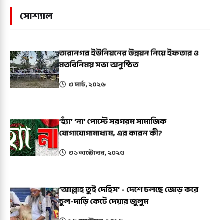
সোশ্যাল
তারানগর ইউনিয়নের উন্নয়ন নিয়ে ইফতার ও
মতবিনিময় সভা অনুষ্ঠিত
৩ মার্চ, ২০২৬
‘হ্যাঁ’ ‘না’ পোস্টে সরগরম সামাজিক
যোগাযোগামাধ্যম, এর কারন কী?
৩১ অক্টোবর, ২০২৫
‘আল্লাহ তুই দেহিস’ - দেশে চলছে জোড় করে
চুল-দাড়ি কেটে দেয়ার জুলুম