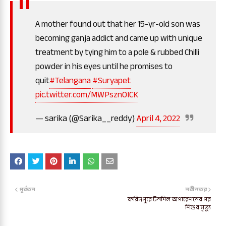
A mother found out that her 15-yr-old son was
becoming ganja addict and came up with unique
treatment by tying him to a pole & rubbed Chilli
powder in his eyes until he promises to
quit
#Telangana
#Suryapet
pic.twitter.com/MWPsznOICK
— sarika (@Sarika__reddy)
April 4, 2022
পূর্বতন
নবীনতর
ফরিদপুরে টনসিল অপারেশনের পর
শিশুর মৃত্যু