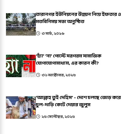
তারানগর ইউনিয়নের উন্নয়ন নিয়ে ইফতার ও
মতবিনিময় সভা অনুষ্ঠিত
৩ মার্চ, ২০২৬
‘হ্যাঁ’ ‘না’ পোস্টে সরগরম সামাজিক
যোগাযোগামাধ্যম, এর কারন কী?
৩১ অক্টোবর, ২০২৫
‘আল্লাহ তুই দেহিস’ - দেশে চলছে জোড় করে
চুল-দাড়ি কেটে দেয়ার জুলুম
২৫ সেপ্টেম্বর, ২০২৫