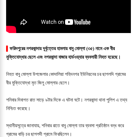
▌
ফরিদপুরের নগরকান্দায় দূর্বৃত্তের হামলায় বাবু মোল্লা (৩৫) নামে এক বীর
মুক্তিযোদ্ধার ছেলে এবং নগরকান্দা বাজার হার্ডওয়্যার ব্যবসায়ী নিহত হয়েছে।
নিহত বাবু মোল্লা উপজেলার কোদালিয়া শহিদনগর ইউনিয়নের চর ছাগলদি গ্রামের
বীর মুক্তিযোদ্ধা মৃত জিলু মোল্লার ছেলে।
শনিবার দিবাগত রাত সাড়ে ৯টার দিকে এ ঘটনা ঘটে। নগরকান্দা থানা পুলিশ এ তথ্য
নিশ্চিত করেছে।
স্থানীয়সূত্রে জানাযায়, শনিবার রাতে বাবু মোল্লা তার ব্যবসা প্রতিষ্ঠান বন্ধ করে
গ্রামের বাড়ি চর ছাগলদী গ্রামে ফিরছিলেন।