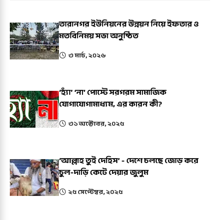
তারানগর ইউনিয়নের উন্নয়ন নিয়ে ইফতার ও
মতবিনিময় সভা অনুষ্ঠিত
৩ মার্চ, ২০২৬
‘হ্যাঁ’ ‘না’ পোস্টে সরগরম সামাজিক
যোগাযোগামাধ্যম, এর কারন কী?
৩১ অক্টোবর, ২০২৫
‘আল্লাহ তুই দেহিস’ - দেশে চলছে জোড় করে
চুল-দাড়ি কেটে দেয়ার জুলুম
২৫ সেপ্টেম্বর, ২০২৫