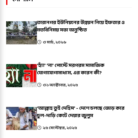
তারানগর ইউনিয়নের উন্নয়ন নিয়ে ইফতার ও
মতবিনিময় সভা অনুষ্ঠিত
৩ মার্চ, ২০২৬
‘হ্যাঁ’ ‘না’ পোস্টে সরগরম সামাজিক
যোগাযোগামাধ্যম, এর কারন কী?
৩১ অক্টোবর, ২০২৫
‘আল্লাহ তুই দেহিস’ - দেশে চলছে জোড় করে
চুল-দাড়ি কেটে দেয়ার জুলুম
২৫ সেপ্টেম্বর, ২০২৫