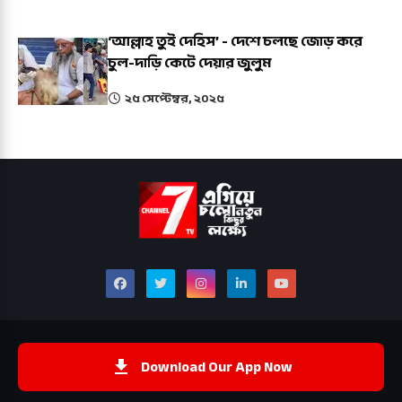
‘আল্লাহ তুই দেহিস’ - দেশে চলছে জোড় করে
চুল-দাড়ি কেটে দেয়ার জুলুম
২৫ সেপ্টেম্বর, ২০২৫
Download Our App Now