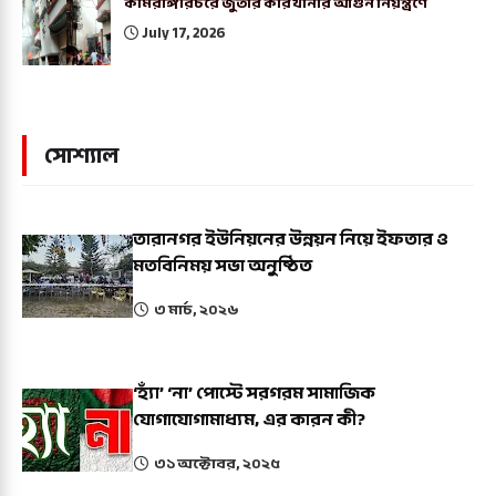
কামরাঙ্গীরচরে জুতার কারখানার আগুন নিয়ন্ত্রণে
July 17, 2026
সোশ্যাল
তারানগর ইউনিয়নের উন্নয়ন নিয়ে ইফতার ও
মতবিনিময় সভা অনুষ্ঠিত
৩ মার্চ, ২০২৬
‘হ্যাঁ’ ‘না’ পোস্টে সরগরম সামাজিক
যোগাযোগামাধ্যম, এর কারন কী?
৩১ অক্টোবর, ২০২৫