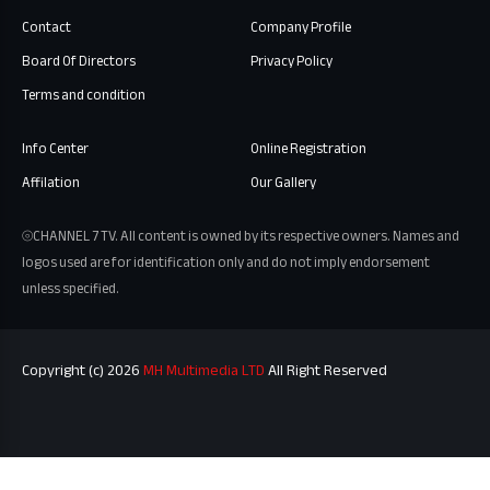
Contact
Company Profile
Board Of Directors
Privacy Policy
Terms and condition
Info Center
Online Registration
Affilation
Our Gallery
⦾CHANNEL 7 TV. All content is owned by its respective owners. Names and
logos used are for identification only and do not imply endorsement
unless specified.
Copyright (c) 2026
MH Multimedia LTD
All Right Reserved