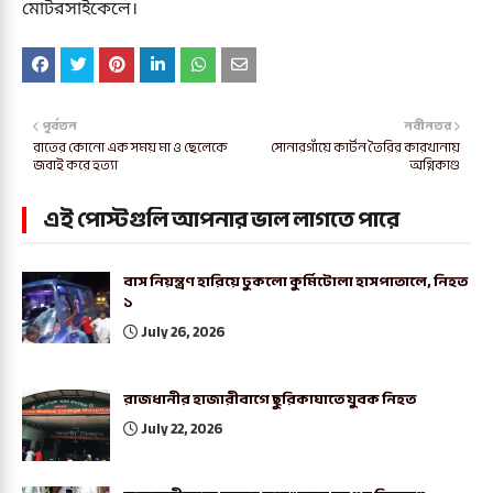
মোটরসাইকেলে।
পূর্বতন
নবীনতর
রাতের কোনো এক সময় মা ও ছেলেকে
সোনারগাঁয়ে কার্টন তৈরির কারখানায়
জবাই করে হত্যা
অগ্নিকাণ্ড
এই পোস্টগুলি আপনার ভাল লাগতে পারে
বাস নিয়ন্ত্রণ হারিয়ে ঢুকলো কুর্মিটোলা হাসপাতালে, নিহত
১
July 26, 2026
রাজধানীর হাজারীবাগে ছুরিকাঘাতে যুবক নিহত
July 22, 2026