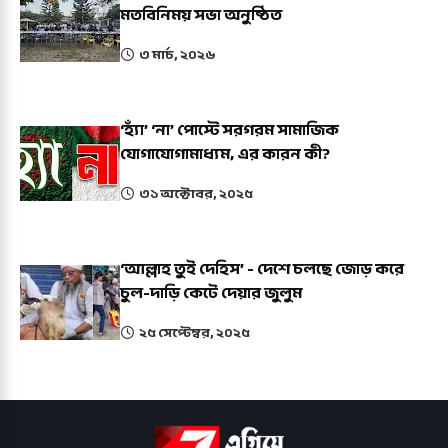
মতবিনিময় সভা অনুষ্ঠিত
৩ মার্চ, ২০২৬
‘হ্যাঁ’ ‘না’ পোস্টে সরগরম সামাজিক
যোগাযোগামাধ্যম, এর কারন কী?
৩১ অক্টোবর, ২০২৫
‘আল্লাহ তুই দেহিস’ - দেশে চলছে জোড় করে
চুল-দাড়ি কেটে দেয়ার জুলুম
২৫ সেপ্টেম্বর, ২০২৫