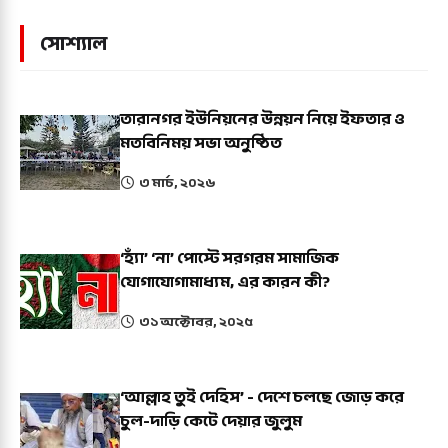
সোশ্যাল
তারানগর ইউনিয়নের উন্নয়ন নিয়ে ইফতার ও
মতবিনিময় সভা অনুষ্ঠিত
৩ মার্চ, ২০২৬
‘হ্যাঁ’ ‘না’ পোস্টে সরগরম সামাজিক
যোগাযোগামাধ্যম, এর কারন কী?
৩১ অক্টোবর, ২০২৫
‘আল্লাহ তুই দেহিস’ - দেশে চলছে জোড় করে
চুল-দাড়ি কেটে দেয়ার জুলুম