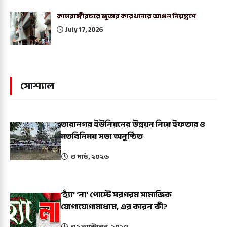
কামরাঙ্গীরচরে জুতার কারখানার আগুন নিয়ন্ত্রণে
July 17, 2026
সোশ্যাল
তারানগর ইউনিয়নের উন্নয়ন নিয়ে ইফতার ও
মতবিনিময় সভা অনুষ্ঠিত
৩ মার্চ, ২০২৬
‘হ্যাঁ’ ‘না’ পোস্টে সরগরম সামাজিক
যোগাযোগামাধ্যম, এর কারন কী?
৩১ অক্টোবর, ২০২৫