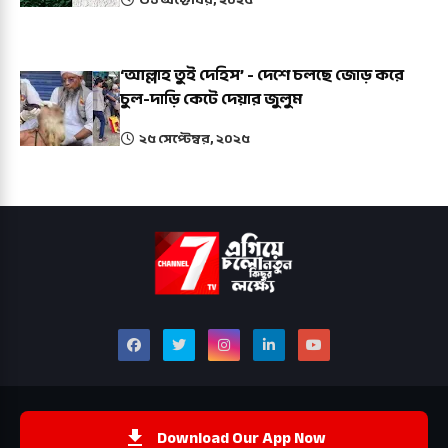
‘আল্লাহ তুই দেহিস’ - দেশে চলছে জোড় করে
চুল-দাড়ি কেটে দেয়ার জুলুম
২৫ সেপ্টেম্বর, ২০২৫
Download Our App Now