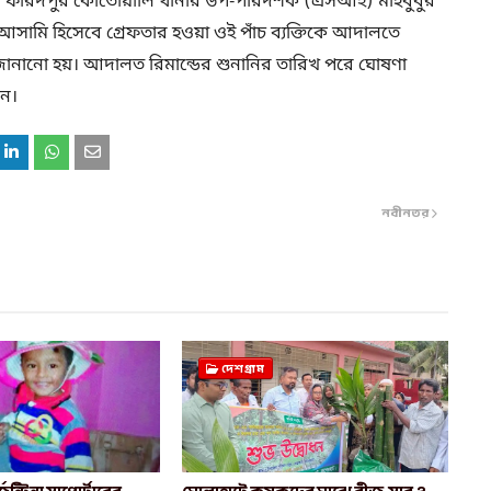
তা ফরিদপুর কোতোয়ালি থানার উপ-পরিদর্শক (এসআই) মাহবুবুর
আসামি হিসেবে গ্রেফতার হওয়া ওই পাঁচ ব্যক্তিকে আদালতে
 জানানো হয়। আদালত রিমান্ডের শুনানির তারিখ পরে ঘোষণা
েন।
নবীনতর
দেশগ্রাম