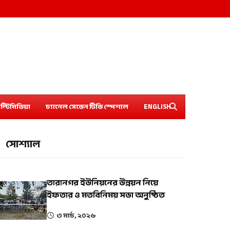
ল্টিমিডিয়া
চ্যানেল সেভেন টিভি স্পেশাল
ENGLISH
সোশ্যাল
তারানগর ইউনিয়নের উন্নয়ন নিয়ে
ইফতার ও মতবিনিময় সভা অনুষ্ঠিত
৩ মার্চ, ২০২৬