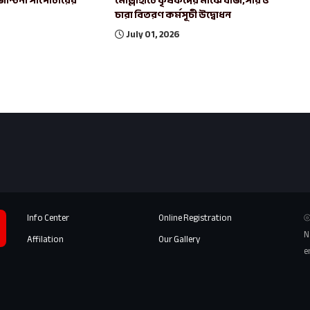
েন্টিনা সাপোর্টারের
মোল্লাহাটে কৃষকদের মাঝে বীজ,সার ও
চারা বিতরণ কর্মসূচী উদ্বোধন
July 01, 2026
Info Center
Online Registration
⦾
N
Affilation
Our Gallery
e