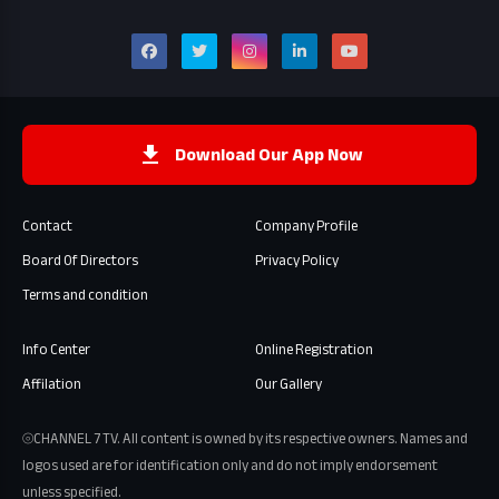
Download Our App Now
Contact
Company Profile
Board Of Directors
Privacy Policy
Terms and condition
Info Center
Online Registration
Affilation
Our Gallery
⦾CHANNEL 7 TV. All content is owned by its respective owners. Names and
logos used are for identification only and do not imply endorsement
unless specified.