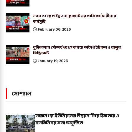
নবম পে স্কেল ইস্যু: মোল্লাহাটে সরকারি কর্মচারীদের
কর্মসূচি
February 06, 2026
বুড়িগঙ্গার সৌন্দর্য ধ্বংস করছে অবৈধ ইটকল ও বালুর
সিন্ডিকেট
January 19, 2026
সোশ্যাল
তারানগর ইউনিয়নের উন্নয়ন নিয়ে ইফতার ও
মতবিনিময় সভা অনুষ্ঠিত