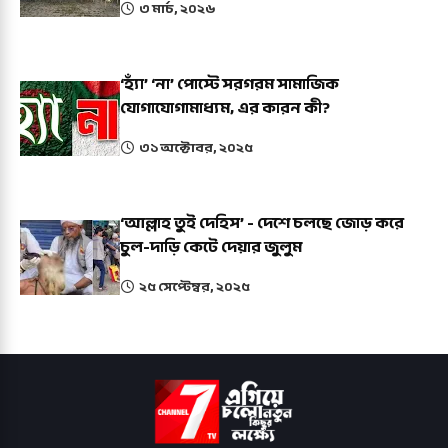
৩ মার্চ, ২০২৬
‘হ্যাঁ’ ‘না’ পোস্টে সরগরম সামাজিক
যোগাযোগামাধ্যম, এর কারন কী?
৩১ অক্টোবর, ২০২৫
‘আল্লাহ তুই দেহিস’ - দেশে চলছে জোড় করে
চুল-দাড়ি কেটে দেয়ার জুলুম
২৫ সেপ্টেম্বর, ২০২৫