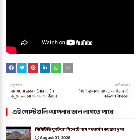
পূর্বতন
নবীনতর
আলোচনা ছাড়া সাইবার আইন
বিশ্ববিদ্যালয়ে আসতে অনীহা জবির
অনুমোদন, জেএসএস'এর উদ্বেগ
কতিপয় শিক্ষকের
এই পোস্টগুলি আপনার ভাল লাগতে পারে
সিসিটিভি ফুটেজে সিলেটে বাস সংঘর্ষের ভয়ঙ্কর দৃশ্য
August 07, 2026