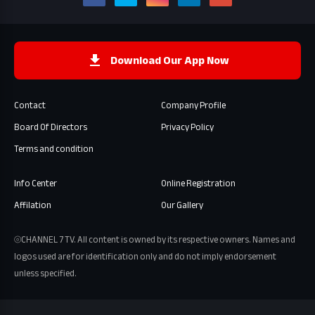
Download Our App Now
Contact
Company Profile
Board Of Directors
Privacy Policy
Terms and condition
Info Center
Online Registration
Affilation
Our Gallery
⦾CHANNEL 7 TV. All content is owned by its respective owners. Names and
logos used are for identification only and do not imply endorsement
unless specified.