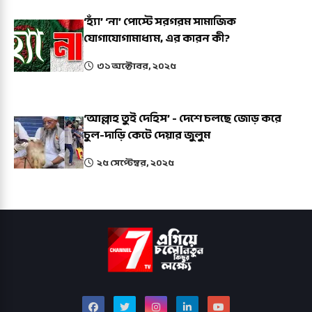
‘হ্যাঁ’ ‘না’ পোস্টে সরগরম সামাজিক
যোগাযোগামাধ্যম, এর কারন কী?
৩১ অক্টোবর, ২০২৫
‘আল্লাহ তুই দেহিস’ - দেশে চলছে জোড় করে
চুল-দাড়ি কেটে দেয়ার জুলুম
২৫ সেপ্টেম্বর, ২০২৫