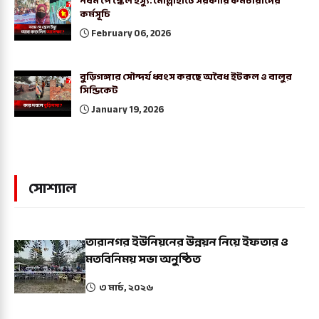
নবম পে স্কেল ইস্যু: মোল্লাহাটে সরকারি কর্মচারীদের
কর্মসূচি
February 06, 2026
বুড়িগঙ্গার সৌন্দর্য ধ্বংস করছে অবৈধ ইটকল ও বালুর
সিন্ডিকেট
January 19, 2026
সোশ্যাল
তারানগর ইউনিয়নের উন্নয়ন নিয়ে ইফতার ও
মতবিনিময় সভা অনুষ্ঠিত
৩ মার্চ, ২০২৬