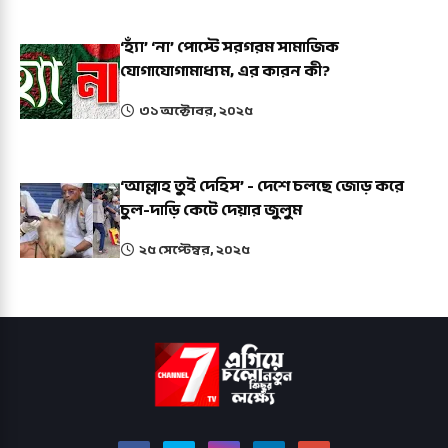
‘হ্যাঁ’ ‘না’ পোস্টে সরগরম সামাজিক
যোগাযোগামাধ্যম, এর কারন কী?
৩১ অক্টোবর, ২০২৫
‘আল্লাহ তুই দেহিস’ - দেশে চলছে জোড় করে
চুল-দাড়ি কেটে দেয়ার জুলুম
২৫ সেপ্টেম্বর, ২০২৫