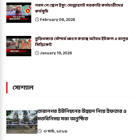
নবম পে স্কেল ইস্যু: মোল্লাহাটে সরকারি কর্মচারীদের
কর্মসূচি
February 06, 2026
বুড়িগঙ্গার সৌন্দর্য ধ্বংস করছে অবৈধ ইটকল ও বালুর
সিন্ডিকেট
January 19, 2026
সোশ্যাল
তারানগর ইউনিয়নের উন্নয়ন নিয়ে ইফতার ও
মতবিনিময় সভা অনুষ্ঠিত
৩ মার্চ, ২০২৬