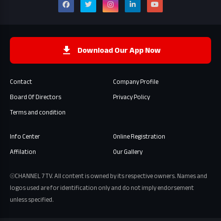
Download Our App Now
Contact
Company Profile
Board Of Directors
Privacy Policy
Terms and condition
Info Center
Online Registration
Affilation
Our Gallery
⦾CHANNEL 7 TV. All content is owned by its respective owners. Names and
logos used are for identification only and do not imply endorsement
unless specified.