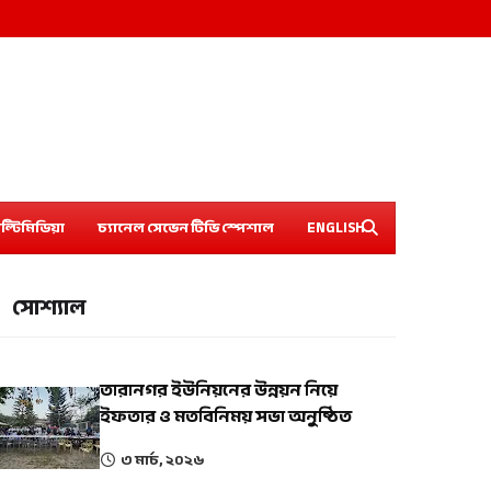
ল্টিমিডিয়া
চ্যানেল সেভেন টিভি স্পেশাল
ENGLISH
সোশ্যাল
তারানগর ইউনিয়নের উন্নয়ন নিয়ে
ইফতার ও মতবিনিময় সভা অনুষ্ঠিত
৩ মার্চ, ২০২৬