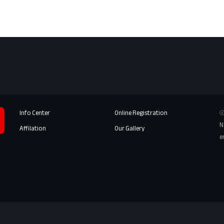
Info Center
Online Registration
⦾
N
Affilation
Our Gallery
e