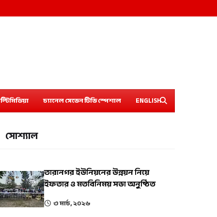
ল্টিমিডিয়া
চ্যানেল সেভেন টিভি স্পেশাল
ENGLISH
সোশ্যাল
তারানগর ইউনিয়নের উন্নয়ন নিয়ে
ইফতার ও মতবিনিময় সভা অনুষ্ঠিত
৩ মার্চ, ২০২৬