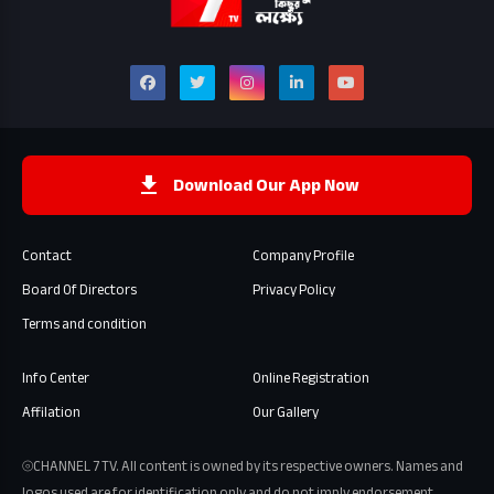
Download Our App Now
Contact
Company Profile
Board Of Directors
Privacy Policy
Terms and condition
Info Center
Online Registration
Affilation
Our Gallery
⦾CHANNEL 7 TV. All content is owned by its respective owners. Names and
logos used are for identification only and do not imply endorsement