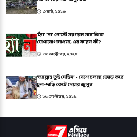
৩ মার্চ, ২০২৬
‘হ্যাঁ’ ‘না’ পোস্টে সরগরম সামাজিক
যোগাযোগামাধ্যম, এর কারন কী?
৩১ অক্টোবর, ২০২৫
‘আল্লাহ তুই দেহিস’ - দেশে চলছে জোড় করে
চুল-দাড়ি কেটে দেয়ার জুলুম
২৫ সেপ্টেম্বর, ২০২৫