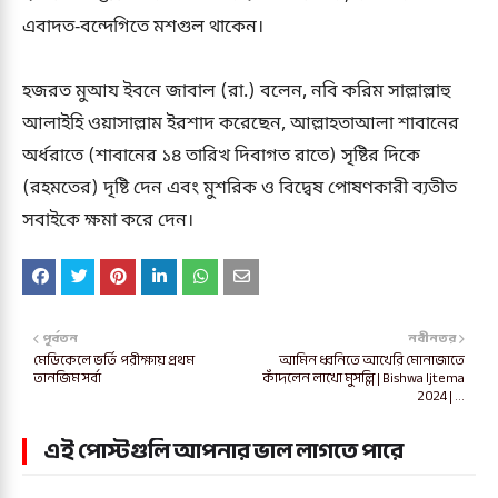
এবাদত-বন্দেগিতে মশগুল থাকেন।
হজরত মুআয ইবনে জাবাল (রা.) বলেন, নবি করিম সাল্লাল্লাহু
আলাইহি ওয়াসাল্লাম ইরশাদ করেছেন, আল্লাহতাআলা শাবানের
অর্ধরাতে (শাবানের ১৪ তারিখ দিবাগত রাতে) সৃষ্টির দিকে
(রহমতের) দৃষ্টি দেন এবং মুশরিক ও বিদ্বেষ পোষণকারী ব্যতীত
সবাইকে ক্ষমা করে দেন।
পূর্বতন
নবীনতর
মেডিকেলে ভর্তি পরীক্ষায় প্রথম
আমিন ধ্বনিতে আখেরি মোনাজাতে
তানজিম সর্বা
কাঁদলেন লাখো মুসল্লি | Bishwa Ijtema
2024 | ...
এই পোস্টগুলি আপনার ভাল লাগতে পারে