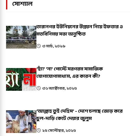
সোশ্যাল
তারানগর ইউনিয়নের উন্নয়ন নিয়ে ইফতার ও
মতবিনিময় সভা অনুষ্ঠিত
৩ মার্চ, ২০২৬
‘হ্যাঁ’ ‘না’ পোস্টে সরগরম সামাজিক
যোগাযোগামাধ্যম, এর কারন কী?
৩১ অক্টোবর, ২০২৫
‘আল্লাহ তুই দেহিস’ - দেশে চলছে জোড় করে
চুল-দাড়ি কেটে দেয়ার জুলুম
২৫ সেপ্টেম্বর, ২০২৫