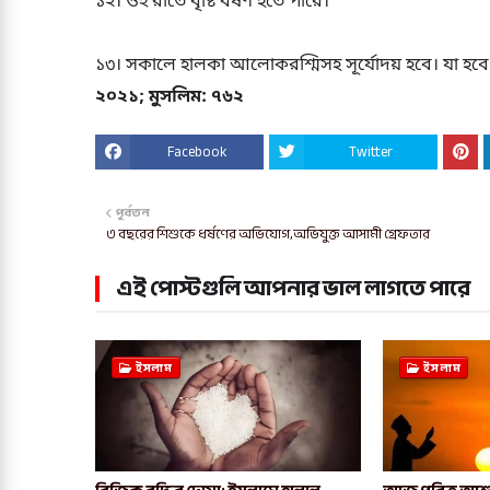
১২। ওই রাতে বৃষ্টি বর্ষণ হতে পারে।
১৩। সকালে হালকা আলোকরশ্মিসহ সূর্যোদয় হবে। যা হবে প
২০২১; মুসলিম: ৭৬২
Facebook
Twitter
পূর্বতন
৩ বছরের শিশুকে ধর্ষণের অভিযোগ,অভিযুক্ত আসামী গ্রেফতার
এই পোস্টগুলি আপনার ভাল লাগতে পারে
ইসলাম
ইসলাম