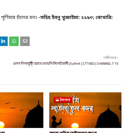
ূর্ণিমার চাঁদের মত।
-সহিহ ইবনু খুজাইমা: ২১৯০; বোখারি:
নবীনতর
এমন শিলাবৃষ্টি আগে দেখেনি সিলেটবাসী | Sylhet | C7TVBD | CHANNEL 7 TV
ইসলাম