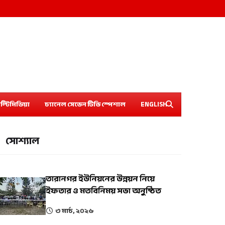
ল্টিমিডিয়া
চ্যানেল সেভেন টিভি স্পেশাল
ENGLISH
সোশ্যাল
তারানগর ইউনিয়নের উন্নয়ন নিয়ে
ইফতার ও মতবিনিময় সভা অনুষ্ঠিত
৩ মার্চ, ২০২৬