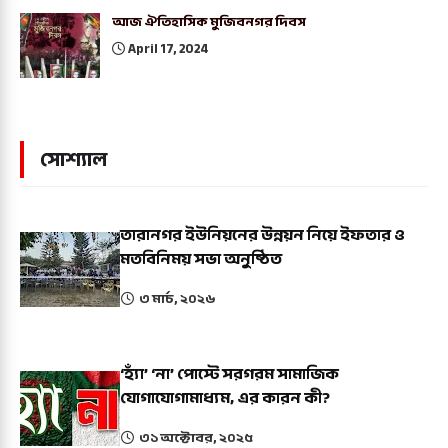
আজ ঐতিহাসিক মুজিবনগর দিবস
April 17, 2024
সোশ্যাল
তারানগর ইউনিয়নের উন্নয়ন নিয়ে ইফতার ও
মতবিনিময় সভা অনুষ্ঠিত
৩ মার্চ, ২০২৬
‘হ্যাঁ’ ‘না’ পোস্টে সরগরম সামাজিক
যোগাযোগামাধ্যম, এর কারন কী?
৩১ অক্টোবর, ২০২৫