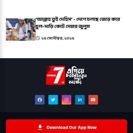
‘আল্লাহ তুই দেহিস’ - দেশে চলছে জোড় করে
চুল-দাড়ি কেটে দেয়ার জুলুম
২৫ সেপ্টেম্বর, ২০২৫
Download Our App Now