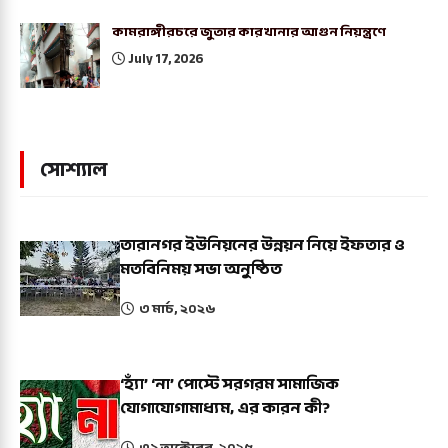
কামরাঙ্গীরচরে জুতার কারখানার আগুন নিয়ন্ত্রণে
July 17, 2026
সোশ্যাল
তারানগর ইউনিয়নের উন্নয়ন নিয়ে ইফতার ও
মতবিনিময় সভা অনুষ্ঠিত
৩ মার্চ, ২০২৬
‘হ্যাঁ’ ‘না’ পোস্টে সরগরম সামাজিক
যোগাযোগামাধ্যম, এর কারন কী?
৩১ অক্টোবর, ২০২৫