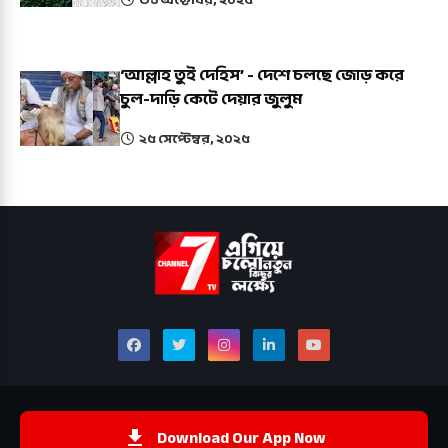
‘আল্লাহ তুই দেহিস’ - দেশে চলছে জোড় করে
চুল-দাড়ি কেটে দেয়ার জুলুম
২৫ সেপ্টেম্বর, ২০২৫
Download Our App Now