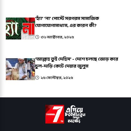
‘হ্যাঁ’ ‘না’ পোস্টে সরগরম সামাজিক
যোগাযোগামাধ্যম, এর কারন কী?
৩১ অক্টোবর, ২০২৫
‘আল্লাহ তুই দেহিস’ - দেশে চলছে জোড় করে
চুল-দাড়ি কেটে দেয়ার জুলুম
২৫ সেপ্টেম্বর, ২০২৫