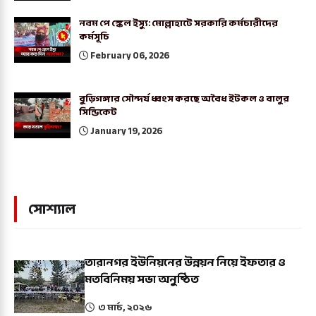
নবম পে স্কেল ইস্যু: মোল্লাহাটে সরকারি কর্মচারীদের
কর্মসূচি
February 06, 2026
বুড়িগঙ্গার সৌন্দর্য ধ্বংস করছে অবৈধ ইটকল ও বালুর
সিন্ডিকেট
January 19, 2026
সোশ্যাল
তারানগর ইউনিয়নের উন্নয়ন নিয়ে ইফতার ও
মতবিনিময় সভা অনুষ্ঠিত
৩ মার্চ, ২০২৬