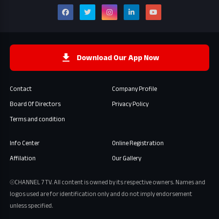
Download Our App Now
Contact
Company Profile
Board Of Directors
Privacy Policy
Terms and condition
Info Center
Online Registration
Affilation
Our Gallery
⦾CHANNEL 7 TV. All content is owned by its respective owners. Names and
logos used are for identification only and do not imply endorsement
unless specified.