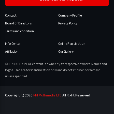
Contact
Company Profile
Board Of Directors
Privacy Policy
Terms and condition
Info Center
Online Registration
Affilation
Our Gallery
⦾CHANNEL 7 TV. All content is owned by its respective owners. Names and
logos used are for identification only and do not imply endorsement
unless specified.
Copyright (c) 2026
MH Multimedia LTD
All Right Reserved