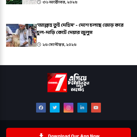
৩১ অক্টোবর, ২০২৫
‘আল্লাহ তুই দেহিস’ - দেশে চলছে জোড় করে
চুল-দাড়ি কেটে দেয়ার জুলুম
২৫ সেপ্টেম্বর, ২০২৫
Download Our App Now