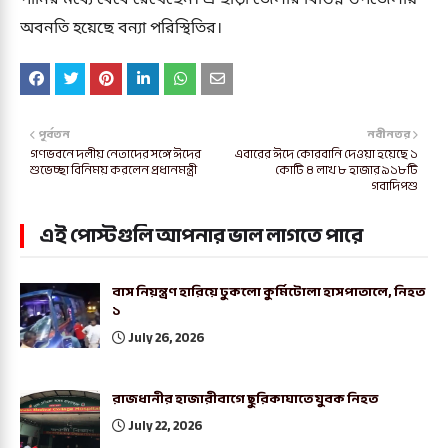
অবনতি হয়েছে বন্যা পরিস্থিতির।
পূর্বতন
নবীনতর
গণভবনে দলীয় নেতাদের সঙ্গে ঈদের
এবারের ঈদে কোরবানি দেওয়া হয়েছে ১
শুভেচ্ছা বিনিময় করলেন প্রধানমন্ত্রী
কোটি ৪ লাখ ৮ হাজার ৯১৮টি
গবাদিপশু
এই পোস্টগুলি আপনার ভাল লাগতে পারে
বাস নিয়ন্ত্রণ হারিয়ে ঢুকলো কুর্মিটোলা হাসপাতালে, নিহত
১
July 26, 2026
রাজধানীর হাজারীবাগে ছুরিকাঘাতে যুবক নিহত
July 22, 2026