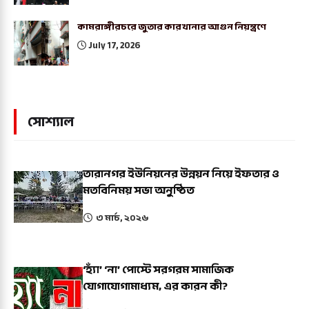
কামরাঙ্গীরচরে জুতার কারখানার আগুন নিয়ন্ত্রণে
July 17, 2026
সোশ্যাল
তারানগর ইউনিয়নের উন্নয়ন নিয়ে ইফতার ও
মতবিনিময় সভা অনুষ্ঠিত
৩ মার্চ, ২০২৬
‘হ্যাঁ’ ‘না’ পোস্টে সরগরম সামাজিক
যোগাযোগামাধ্যম, এর কারন কী?