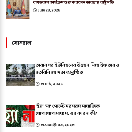
বঙ্গভবনে কার্যক্রম শুরু করলেন ভারপ্রাপ্ত রাষ্ট্রপতি
July 28, 2026
সোশ্যাল
তারানগর ইউনিয়নের উন্নয়ন নিয়ে ইফতার ও
মতবিনিময় সভা অনুষ্ঠিত
৩ মার্চ, ২০২৬
‘হ্যাঁ’ ‘না’ পোস্টে সরগরম সামাজিক
যোগাযোগামাধ্যম, এর কারন কী?
৩১ অক্টোবর, ২০২৫