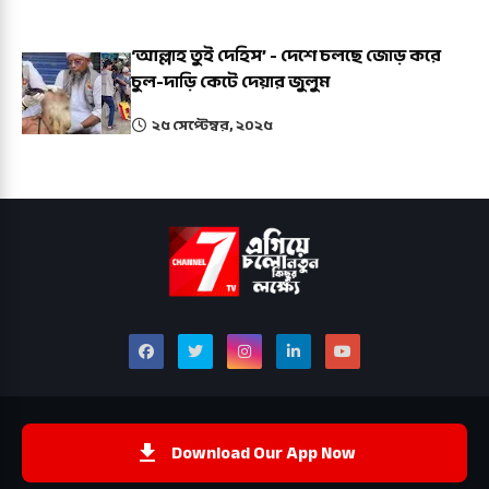
‘আল্লাহ তুই দেহিস’ - দেশে চলছে জোড় করে
চুল-দাড়ি কেটে দেয়ার জুলুম
২৫ সেপ্টেম্বর, ২০২৫
Download Our App Now