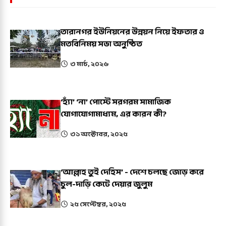
তারানগর ইউনিয়নের উন্নয়ন নিয়ে ইফতার ও
মতবিনিময় সভা অনুষ্ঠিত
৩ মার্চ, ২০২৬
‘হ্যাঁ’ ‘না’ পোস্টে সরগরম সামাজিক
যোগাযোগামাধ্যম, এর কারন কী?
৩১ অক্টোবর, ২০২৫
‘আল্লাহ তুই দেহিস’ - দেশে চলছে জোড় করে
চুল-দাড়ি কেটে দেয়ার জুলুম
২৫ সেপ্টেম্বর, ২০২৫