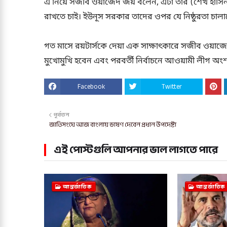
এ নিয়ে সজীব ওয়াজেদ জয় বলেন, এটা তার (শেখ হাসিনা)
রাখতে চাই। ইউনূস সরকার তাদের ওপর যে নিষ্ঠুরতা চালাচ
গত মাসে রয়টার্সকে দেয়া এক সাক্ষাৎকারে সজীব ওয়াজ
মুখোমুখি হবেন এবং পরবর্তী নির্বাচনে আওয়ামী লীগ অং
Facebook
Twitter
পূর্বতন
জাতিসংঘে আজ বাংলায় ভাষণ দেবেন প্রধান উপদেষ্টা
এই পোস্টগুলি আপনার ভাল লাগতে পারে
আন্তর্জাতিক
আন্তর্জাতিক