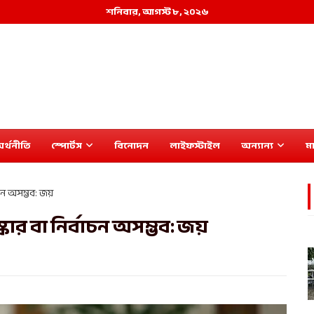
শনিবার, আগস্ট ৮, ২০২৬
র্থনীতি
স্পোর্টস
বিনোদন
লাইফস্টাইল
অন্যান্য
মা
াচন অসম্ভব: জয়
ার বা নির্বাচন অসম্ভব: জয়