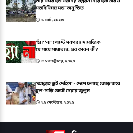
তারানগর ইউনিয়নের উন্নয়ন নিয়ে ইফতার ও
মতবিনিময় সভা অনুষ্ঠিত
৩ মার্চ, ২০২৬
‘হ্যাঁ’ ‘না’ পোস্টে সরগরম সামাজিক
যোগাযোগামাধ্যম, এর কারন কী?
৩১ অক্টোবর, ২০২৫
‘আল্লাহ তুই দেহিস’ - দেশে চলছে জোড় করে
চুল-দাড়ি কেটে দেয়ার জুলুম
২৫ সেপ্টেম্বর, ২০২৫