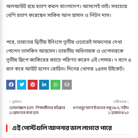
অলআউট হয়ে হতাশ করল বাংলাদেশ। আসলেই তাই। সবচেয়ে
বেশি হতাশ করেছেন সাকিব আল হাসান ও লিটন দাস।
পরে, ভারতের দ্বিতীয় ইনিংসে তৃতীয় ওভারেই সাফল্যের দেখা
পেলেন তাসকিন আহমেদ। ভারতীয় অধিনায়ক ও ওপেনারকে
তৃতীয় স্লিপে জাকিরের ক্যাচে পরিণত করেন এই পেসার। ৭ বলে ৫
রান করে আউট হলেন রোহিত। দিনের খেলার ১৫তম উইকেট।
পূর্বতন
নবীনতর
তোফাজ্জল হত্যা : শিক্ষার্থীদের বহিস্কার
গণঅভ্যুত্থানে চিরতরে পঙ্গু ৫৮৭, শহীদ
ও গ্রেফতার করা হবে
১ হাজার ৪২৩
এই পোস্টগুলি আপনার ভাল লাগতে পারে