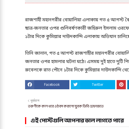
রাজশাহী মহানগরীর বোয়ালিয়া এলাকায় গত ৫ আগস্ট বৈষম্
ছাত্র-জনতার ওপর গুলিবর্ষণকারী জহিরুল ইসলাম ওরফে সন্
১টার দিকে কুমিল্লার দাউদকান্দি এলাকায় অভিযান চালিয়
তিনি জানান, গত ৫ আগস্ট রাজশাহীর মহানগরীর বোয়ালিয়
জনতার ওপর হামলার ঘটনা ঘঠে। এসময় দুই হাতে দুটি পিস্তল
রুবেলকে রাত পৌনে ১টার দিকে কুমিল্লার দাউদকান্দি থেকে 
Facebook
Twitter
পূর্বতন
তরুণীকে কান ধরে ওঠবস করানো যুবক ডিবি হেফাজতে
এই পোস্টগুলি আপনার ভাল লাগতে পারে