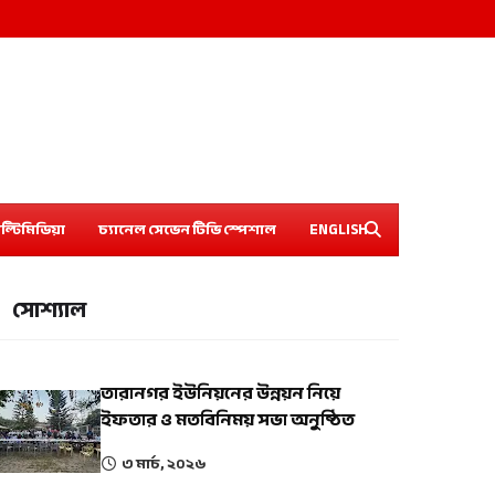
ল্টিমিডিয়া
চ্যানেল সেভেন টিভি স্পেশাল
ENGLISH
সোশ্যাল
তারানগর ইউনিয়নের উন্নয়ন নিয়ে
ইফতার ও মতবিনিময় সভা অনুষ্ঠিত
৩ মার্চ, ২০২৬