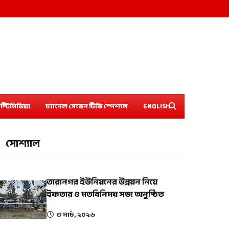
ল্টিমিডিয়া
চ্যানেল সেভেন টিভি স্পেশাল
ENGLISH
সোশ্যাল
তারানগর ইউনিয়নের উন্নয়ন নিয়ে
ইফতার ও মতবিনিময় সভা অনুষ্ঠিত
৩ মার্চ, ২০২৬