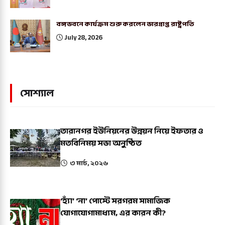
বঙ্গভবনে কার্যক্রম শুরু করলেন ভারপ্রাপ্ত রাষ্ট্রপতি
July 28, 2026
সোশ্যাল
তারানগর ইউনিয়নের উন্নয়ন নিয়ে ইফতার ও
মতবিনিময় সভা অনুষ্ঠিত
৩ মার্চ, ২০২৬
‘হ্যাঁ’ ‘না’ পোস্টে সরগরম সামাজিক
যোগাযোগামাধ্যম, এর কারন কী?