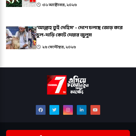
৩১ অক্টোবর, ২০২৫
‘আল্লাহ তুই দেহিস’ - দেশে চলছে জোড় করে
চুল-দাড়ি কেটে দেয়ার জুলুম
২৫ সেপ্টেম্বর, ২০২৫