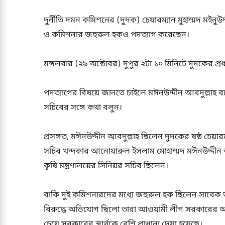
দুর্নীতি দমন কমিশনের (দুদক) চেয়ারম্যান মুহাম্মদ মইন
ও কমিশনার জহুরুল হকও পদত্যাগ করেছেন।
মঙ্গলবার (২৯ অক্টোবর) দুপুর ২টা ১০ মিনিটে দুদকের প্
পদত্যাগের বিষয়ে জানতে চাইলে মঈনউদ্দীন আবদুল্লাহ 
সচিবের সঙ্গে কথা বলুন।
প্রসঙ্গত, মঈনউদ্দীন আবদুল্লাহ ছিলেন দুদকের ষষ্ঠ চেয়ারম্
সচিব খন্দকার আনোয়ারুল ইসলাম মোহাম্মদ মঈনউদ্দীন 
কৃষি মন্ত্রণালয়ের সিনিয়র সচিব ছিলেন।
বাকি দুই কমিশনারদের মধ্যে জহুরুল হক ছিলেন সাবে
বিরুদ্ধে অভিযোগ ছিলো তারা আওয়ামী লীগ সরকারের আজ্ঞা
চেয়ে সরকারের স্বার্থকে বেশি প্রাধান্য দেয়া হয়েছে।