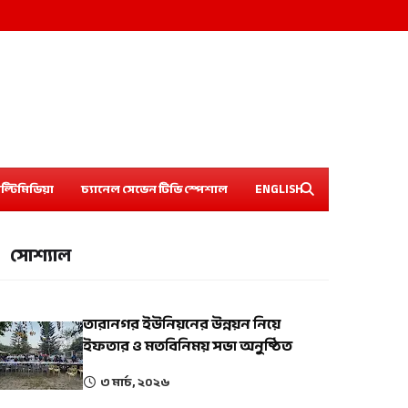
ল্টিমিডিয়া
চ্যানেল সেভেন টিভি স্পেশাল
ENGLISH
সোশ্যাল
তারানগর ইউনিয়নের উন্নয়ন নিয়ে
ইফতার ও মতবিনিময় সভা অনুষ্ঠিত
৩ মার্চ, ২০২৬