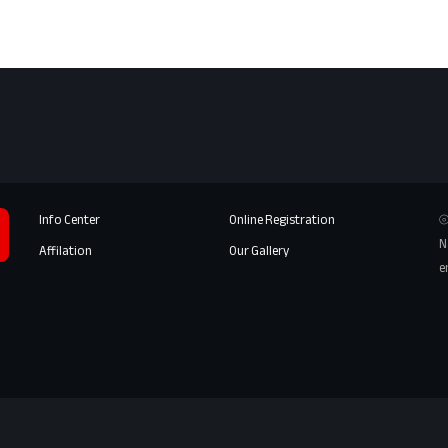
Info Center
Online Registration
⦾
N
Affilation
Our Gallery
e